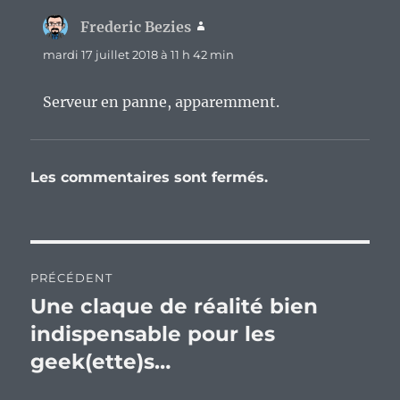
Frederic Bezies
dit :
mardi 17 juillet 2018 à 11 h 42 min
Serveur en panne, apparemment.
Les commentaires sont fermés.
Navigation
PRÉCÉDENT
de
Une claque de réalité bien
Publication
précédente :
indispensable pour les
l’article
geek(ette)s…