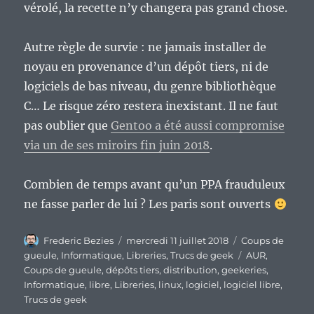
vérolé, la recette n’y changera pas grand chose.
Autre règle de survie : ne jamais installer de
noyau en provenance d’un dépôt tiers, ni de
logiciels de bas niveau, du genre bibliothèque
C… Le risque zéro restera inexistant. Il ne faut
pas oublier que
Gentoo a été aussi compromise
via un de ses miroirs fin juin 2018
.
Combien de temps avant qu’un PPA frauduleux
ne fasse parler de lui ? Les paris sont ouverts
Auteur
Publié
Catégories
Frederic Bezies
mercredi 11 juillet 2018
Coups de
le
Étiquettes
gueule
,
Informatique
,
Libreries
,
Trucs de geek
AUR
,
Coups de gueule
,
dépôts tiers
,
distribution
,
geekeries
,
Informatique
,
libre
,
Libreries
,
linux
,
logiciel
,
logiciel libre
,
Trucs de geek