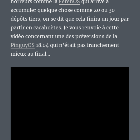
horreurs comme la
FerenOS
qui arrive à
accumuler quelque chose comme 20 ou 30
dépôts tiers, on se dit que cela finira un jour par
partir en cacahuètes. Je vous renvoie à cette
vidéo concernant une des préversions de la
PinguyOS
18.04 qui n’était pas franchement
mieux au final…