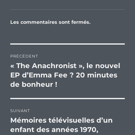
Les commentaires sont fermés.
Navigation
PRÉCÉDENT
de
« The Anachronist », le nouvel
Publication
précédente :
EP d’Emma Fee ? 20 minutes
l’article
de bonheur !
SUIVANT
Mémoires télévisuelles d’un
Publication
suivante :
enfant des années 1970,