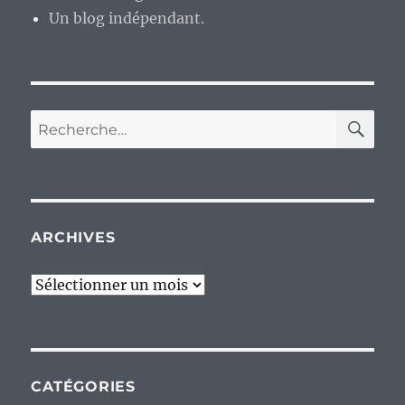
Un blog indépendant.
RE
Recherche
pour :
ARCHIVES
Archives
CATÉGORIES