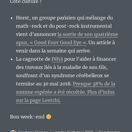
Côté culture ?
Horst, un groupe parisien qui mélange du
math-rock et du post-rock instrumental
vient d’annoncer
la sortie de son quatrième
opus, « Good Foot Good Eye »
. Un article à
venir dans la semaine qui arrive.
La cagnotte de
Péhä
pour l’aider à financer
des travaux liés à la maladie de son fils,
souffrant d’un syndrome cérébelleux se
termine au 30 mai 2018.
Presque 38% de la
somme espérée a été récoltée. Plus d’infos
sur la page Leetchi.
Bon week-end
Auteur
Publié
Catégories