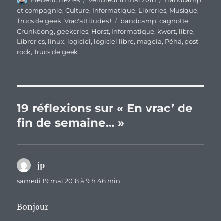
Frederic Bezies
vendredi 18 mai 2018
Bandcamp
le
et compagnie
,
Culture
,
Informatique
,
Libreries
,
Musique
,
Étiquettes
Trucs de geek
,
Vrac'attitudes !
bandcamp
,
cagnotte
,
Crunkbong
,
geekeries
,
Horst
,
Informatique
,
kwort
,
libre
,
Libreries
,
linux
,
logiciel
,
logiciel libre
,
mageia
,
Péhä
,
post-
rock
,
Trucs de geek
19 réflexions sur « En vrac’ de
fin de semaine… »
jp
dit :
samedi 19 mai 2018 à 9 h 46 min
Bonjour