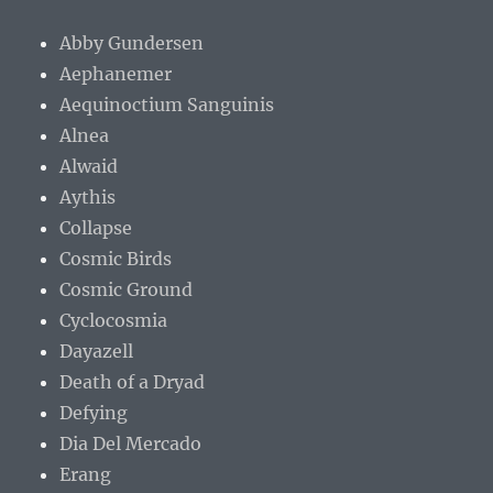
Abby Gundersen
Aephanemer
Aequinoctium Sanguinis
Alnea
Alwaid
Aythis
Collapse
Cosmic Birds
Cosmic Ground
Cyclocosmia
Dayazell
Death of a Dryad
Defying
Dia Del Mercado
Erang