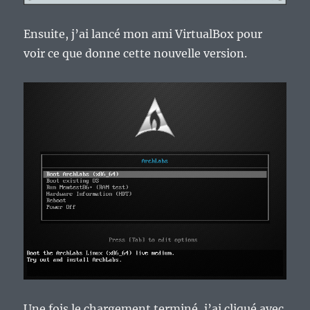
Ensuite, j’ai lancé mon ami VirtualBox pour
voir ce que donne cette nouvelle version.
Une fois le chargement terminé, j’ai cliqué avec