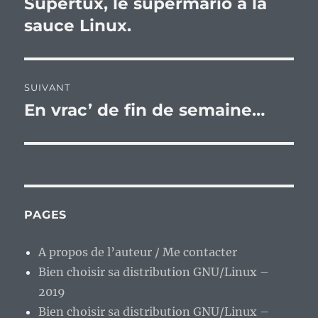
Supertux, le supermario à la
sauce Linux.
SUIVANT
En vrac’ de fin de semaine…
Publication
suivante :
PAGES
A propos de l’auteur / Me contacter
Bien choisir sa distribution GNU/Linux –
2019
Bien choisir sa distribution GNU/Linux –