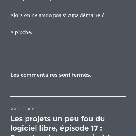
Alors on ne saura pas si cups démarre ?
A pluche.
Les commentaires sont fermés.
Navigation
PRÉCÉDENT
de
Les projets un peu fou du
Publication
précédente :
logiciel libre, épisode 17 :
l’article