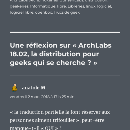
geekeries
,
Informatique
,
libre
,
Libreries
,
linux
,
logiciel
,
logiciel libre
,
openbox
,
Trucs de geek
Une réflexion sur « ArchLabs
18.02, la distribution pour
geeks qui se cherche ? »
anatole M
dit :
vendredi 2 mars 2018 à 17 h 25 min
« la traduction partielle la font réserver aux
personnes aiment trifouiller », peut-être
manque-t-il « QUI » ?