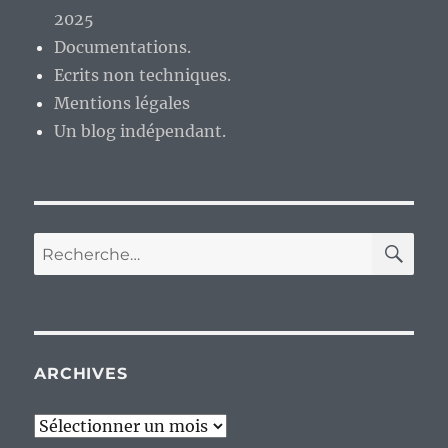
2025
Documentations.
Ecrits non techniques.
Mentions légales
Un blog indépendant.
RE
Recherche
pour :
ARCHIVES
Archives