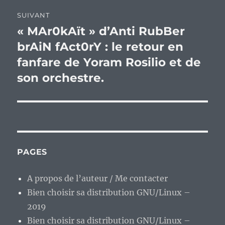
SUIVANT
« MAr0kAït » d’Anti RubBer
Publication
suivante :
brAiN fAct0rY : le retour en
fanfare de Yoram Rosilio et de
son orchestre.
PAGES
A propos de l’auteur / Me contacter
Bien choisir sa distribution GNU/Linux –
2019
Bien choisir sa distribution GNU/Linux –