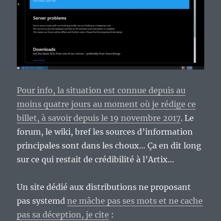
Pour info, la situation est connue depuis au
moins quatre jours au moment où je rédige ce
billet, à savoir depuis le 19 novembre 2017
. Le
forum, le wiki, bref les sources d’information
principales sont dans les choux… Ça en dit long
sur ce qui restait de crédibilité à l’Artix…
Un site dédié aux distributions ne proposant
pas systemd
ne mâche pas ses mots et ne cache
pas sa déception, je cite
: