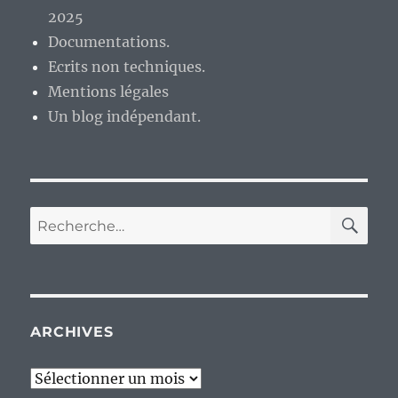
2025
Documentations.
Ecrits non techniques.
Mentions légales
Un blog indépendant.
RE
Recherche
pour :
ARCHIVES
Archives