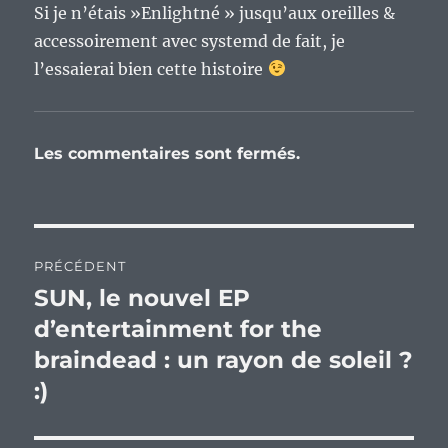
Si je n’étais »Enlightné » jusqu’aux oreilles &
accessoirement avec systemd de fait, je
l’essaierai bien cette histoire
Les commentaires sont fermés.
Navigation
PRÉCÉDENT
de
SUN, le nouvel EP
Publication
précédente :
d’entertainment for the
l’article
braindead : un rayon de soleil ?
:)