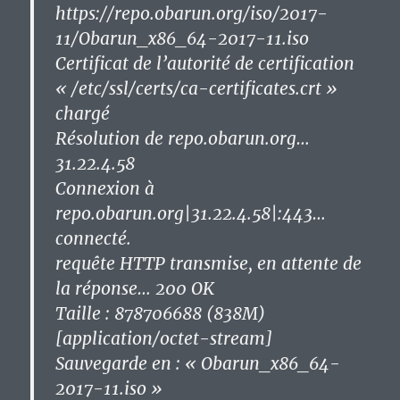
https://repo.obarun.org/iso/2017-
11/Obarun_x86_64-2017-11.iso
Certificat de l’autorité de certification
« /etc/ssl/certs/ca-certificates.crt »
chargé
Résolution de repo.obarun.org…
31.22.4.58
Connexion à
repo.obarun.org|31.22.4.58|:443…
connecté.
requête HTTP transmise, en attente de
la réponse… 200 OK
Taille : 878706688 (838M)
[application/octet-stream]
Sauvegarde en : « Obarun_x86_64-
2017-11.iso »