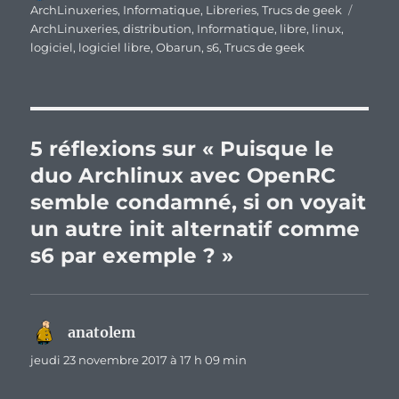
le
Étique
ArchLinuxeries
,
Informatique
,
Libreries
,
Trucs de geek
ArchLinuxeries
,
distribution
,
Informatique
,
libre
,
linux
,
logiciel
,
logiciel libre
,
Obarun
,
s6
,
Trucs de geek
5 réflexions sur « Puisque le
duo Archlinux avec OpenRC
semble condamné, si on voyait
un autre init alternatif comme
s6 par exemple ? »
anatolem
dit :
jeudi 23 novembre 2017 à 17 h 09 min