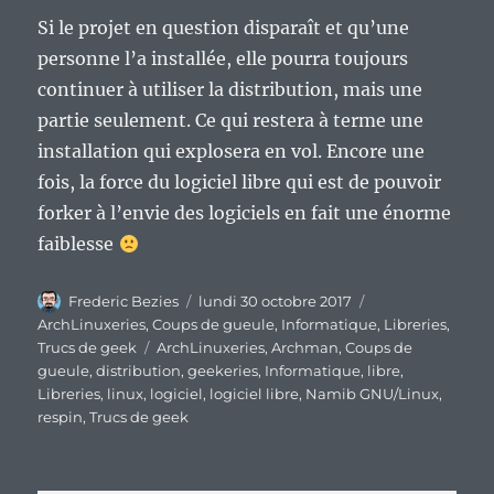
Si le projet en question disparaît et qu’une
personne l’a installée, elle pourra toujours
continuer à utiliser la distribution, mais une
partie seulement. Ce qui restera à terme une
installation qui explosera en vol. Encore une
fois, la force du logiciel libre qui est de pouvoir
forker à l’envie des logiciels en fait une énorme
faiblesse
Auteur
Publié
Catégories
Frederic Bezies
lundi 30 octobre 2017
le
ArchLinuxeries
,
Coups de gueule
,
Informatique
,
Libreries
,
Étiquettes
Trucs de geek
ArchLinuxeries
,
Archman
,
Coups de
gueule
,
distribution
,
geekeries
,
Informatique
,
libre
,
Libreries
,
linux
,
logiciel
,
logiciel libre
,
Namib GNU/Linux
,
respin
,
Trucs de geek