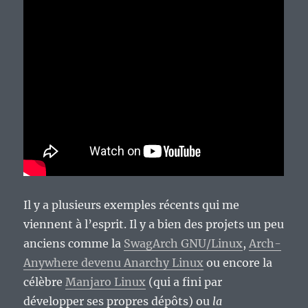
Il y a plusieurs exemples récents qui me
viennent à l’esprit. Il y a bien des projets un peu
anciens comme la
SwagArch GNU/Linux
,
Arch-
Anywhere devenu Anarchy Linux
ou encore la
célèbre
Manjaro Linux
(qui a fini par
développer ses propres dépôts) ou
la