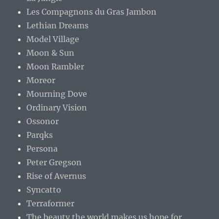
Les Compagnons du Gras Jambon
Lethian Dreams
Model Village
Moon & Sun
Moon Rambler
Moreor
Mourning Dove
Ordinary Vision
Ossonor
Parqks
Persona
Peter Gregson
Rise of Avernus
Syncatto
Terraformer
The beauty the world makes us hope for