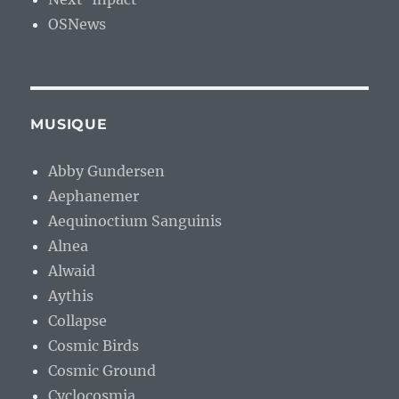
OSNews
MUSIQUE
Abby Gundersen
Aephanemer
Aequinoctium Sanguinis
Alnea
Alwaid
Aythis
Collapse
Cosmic Birds
Cosmic Ground
Cyclocosmia