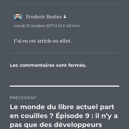
Frederic Bezies
dit :
mardi 31 octobre 2017 à 10 h 43 min
J’ai vu cet article en effet.
Les commentaires sont fermés.
Navigation
PRÉCÉDENT
de
Le monde du libre actuel part
Publication
précédente :
en couilles ? Épisode 9 : il n’y a
l’article
pas que des développeurs