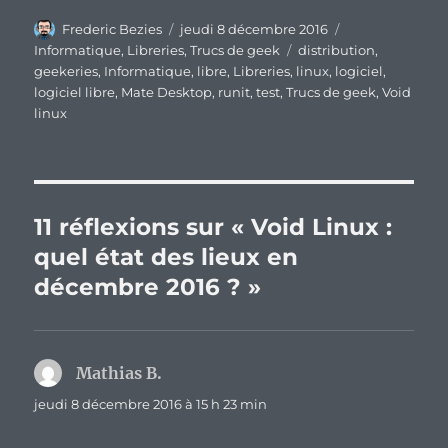
Auteur
Publié
Catégories
Frederic Bezies
jeudi 8 décembre 2016
le
Étiquettes
Informatique
,
Libreries
,
Trucs de geek
distribution
,
geekeries
,
Informatique
,
libre
,
Libreries
,
linux
,
logiciel
,
logiciel libre
,
Mate Desktop
,
runit
,
test
,
Trucs de geek
,
Void
linux
11 réflexions sur « Void Linux :
quel état des lieux en
décembre 2016 ? »
Mathias B.
dit :
jeudi 8 décembre 2016 à 15 h 23 min