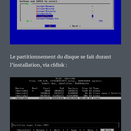
Le partitionnement du disque se fait durant
l’installation, via cfdisk :