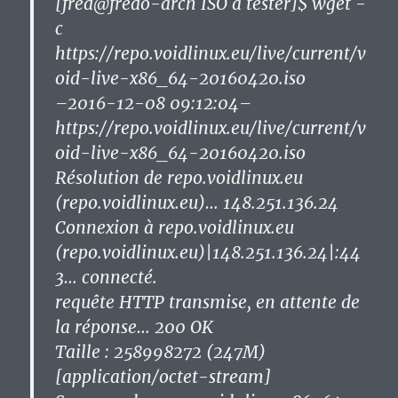
[fred@fredo-arch ISO à tester]$ wget -
c
https://repo.voidlinux.eu/live/current/v
oid-live-x86_64-20160420.iso
–2016-12-08 09:12:04–
https://repo.voidlinux.eu/live/current/v
oid-live-x86_64-20160420.iso
Résolution de repo.voidlinux.eu
(repo.voidlinux.eu)… 148.251.136.24
Connexion à repo.voidlinux.eu
(repo.voidlinux.eu)|148.251.136.24|:44
3… connecté.
requête HTTP transmise, en attente de
la réponse… 200 OK
Taille : 258998272 (247M)
[application/octet-stream]