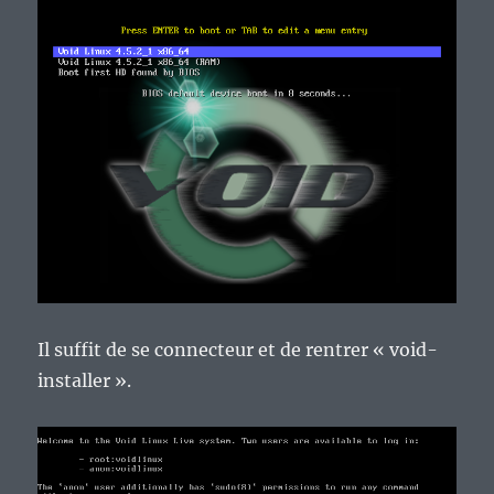
Il suffit de se connecteur et de rentrer « void-
installer ».