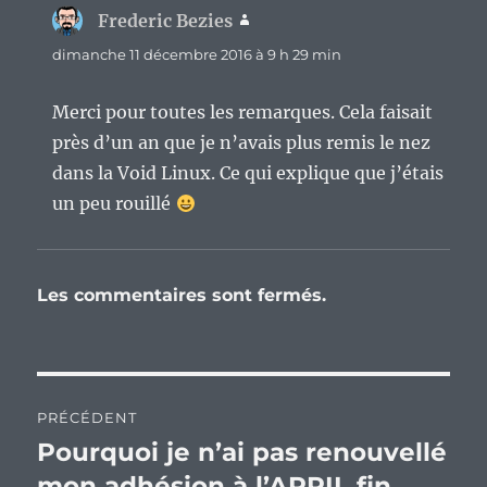
Frederic Bezies
dit :
dimanche 11 décembre 2016 à 9 h 29 min
Merci pour toutes les remarques. Cela faisait
près d’un an que je n’avais plus remis le nez
dans la Void Linux. Ce qui explique que j’étais
un peu rouillé
Les commentaires sont fermés.
Navigation
PRÉCÉDENT
de
Pourquoi je n’ai pas renouvellé
Publication
précédente :
mon adhésion à l’APRIL fin