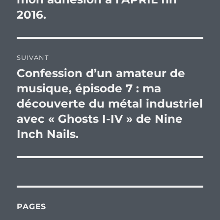
l’article
2016.
SUIVANT
Confession d’un amateur de
Publication
suivante :
musique, épisode 7 : ma
découverte du métal industriel
avec « Ghosts I-IV » de Nine
Inch Nails.
PAGES