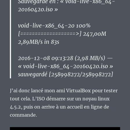
Sauvegarde en : « void-live-x86_64-
20160420.iso »
void-live-x86_64-20 100%
[===================>] 247,00M
2,89MB/s in 83s
2016-12-08 09:13:28 (2,98 MB/s) —
« void-live-x86_64-20160420.iso »
sauvegardé [258998272/258998272]
J’ai donc lancé mon ami VirtualBox pour tester
tout cela. L’ISO démarre sur un noyau linux
4.5.2, puis on arrive à un accueil en ligne de
commande.