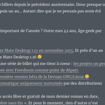
 billets depuis le précédent anniversaire. Donc presque 
epuis un an… Autant dire que je ne pensais pas avoir été
 important de l’année ? Outre mes 42 ans, âge geek par
rs Mate Desktop 1.12 en novembre 2015
. Et près d’un an
ise Mate Desktop 1.16
ne série de billet qui me tient à coeur :
les projets un pe
libre avec Freedoom comme point de départ.
remière version béta de la Devuan GNU/Linux
nformatique uniquement motorisée
par des distributions
n accès libre et gratuit de mon dernier roman en date,
bre sans fin »
. Et pour le moment, rien d’autre n’est