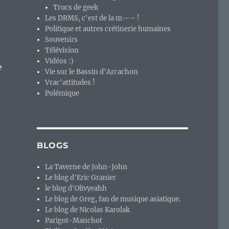
Trucs de geek
Les DRMS, c'est de la m—– !
Politique et autres crétinerie humaines
Souvenirs
Télévision
Vidéos :)
e
Vie sur le Bassin d'Arcachon
Vrac'attitudes !
Polémique
BLOGS
La Taverne de John-John
Le blog d'Eric Granier
le blog d'Olivyeahh
Le blog de Greg, fan de musique asiatique.
Le blog de Nicolas Karolak
Parigot-Manchot