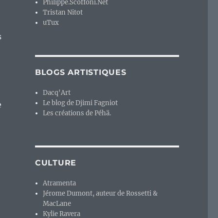
Philippe.Scoffoni.Net
Tristan Nitot
uTux
s
BLOGS ARTISTIQUES
Dacq'Art
Le blog de Djimi Fagniot
e
Les créations de Péhä.
CULTURE
Atramenta
Jérome Dumont, auteur de Rossetti &
MacLane
Kylie Ravera