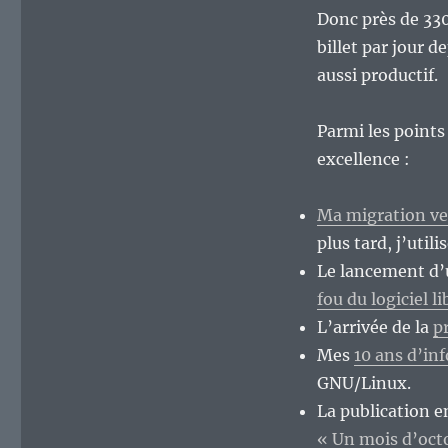
Donc près de 330
billet par jour d
aussi productif.
Parmi les points
excellence :
Ma migration ve
plus tard, j’util
Le lancement d’u
fou du logiciel 
L’arrivée de la
p
Mes
10 ans d’i
GNU/Linux.
La publication e
« Un mois d’octo