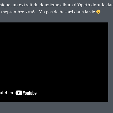
sique, un extrait du douzième album d’Opeth dont la da
 30 septembre 2016… Y a pas de hasard dans la vie