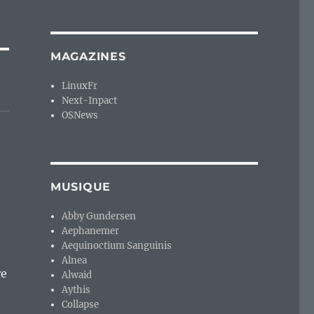
MAGAZINES
LinuxFr
Next-Inpact
OSNews
MUSIQUE
Abby Gundersen
Aephanemer
Aequinoctium Sanguinis
Alnea
re
Alwaid
Aythis
Collapse