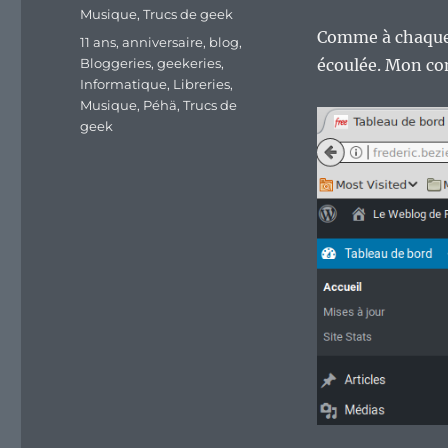
Musique
,
Trucs de geek
Comme à chaque b
Étiquettes
11 ans
,
anniversaire
,
blog
,
Bloggeries
,
geekeries
,
écoulée. Mon com
Informatique
,
Libreries
,
Musique
,
Péhä
,
Trucs de
geek