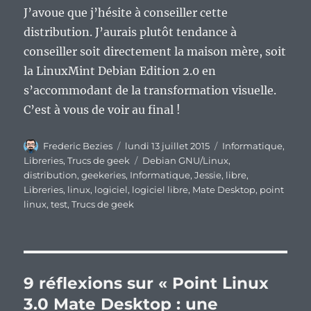
J’avoue que j’hésite à conseiller cette
distribution. J’aurais plutôt tendance à
conseiller soit directement la maison mère, soit
la LinuxMint Debian Edition 2.0 en
s’accommodant de la transformation visuelle.
C’est à vous de voir au final !
Auteur
Publié
Catégories
Frederic Bezies
lundi 13 juillet 2015
Informatique
,
le
Étiquettes
Libreries
,
Trucs de geek
Debian GNU/Linux
,
distribution
,
geekeries
,
Informatique
,
Jessie
,
libre
,
Libreries
,
linux
,
logiciel
,
logiciel libre
,
Mate Desktop
,
point
linux
,
test
,
Trucs de geek
9 réflexions sur « Point Linux
3.0 Mate Desktop : une