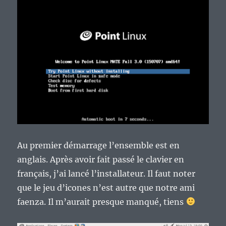
Au premier démarrage l’ensemble est en
anglais. Après avoir fait passé le clavier en
français, j’ai lancé l’installateur. Il faut noter
que le jeu d’icones n’est autre que notre ami
faenza. Il m’aurait presque manqué, tiens