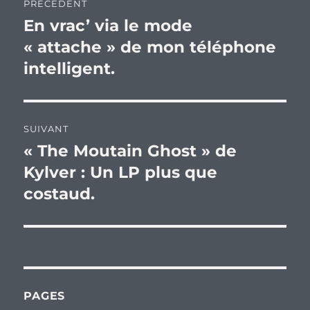
PRÉCÉDENT
de
En vrac’ via le mode
Publication
précédente :
« attache » de mon téléphone
l’article
intelligent.
SUIVANT
« The Moutain Ghost » de
Publication
suivante :
Kylver : Un LP plus que
costaud.
PAGES