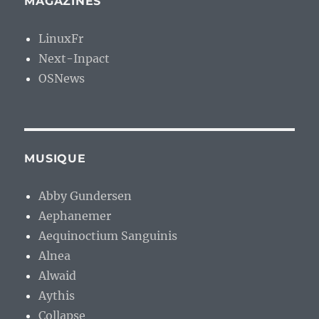
MAGAZINES
LinuxFr
Next-Inpact
OSNews
MUSIQUE
Abby Gundersen
Aephanemer
Aequinoctium Sanguinis
Alnea
Alwaid
Aythis
Collapse