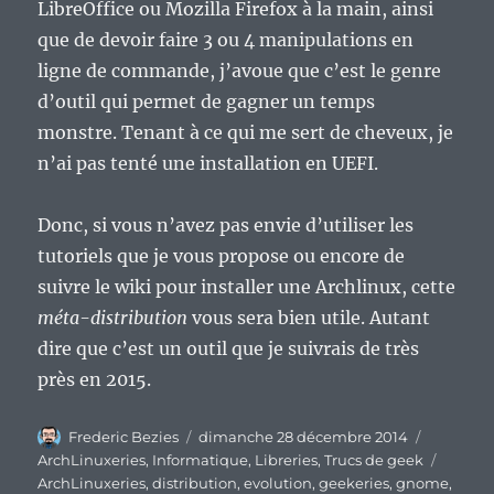
LibreOffice ou Mozilla Firefox à la main, ainsi
que de devoir faire 3 ou 4 manipulations en
ligne de commande, j’avoue que c’est le genre
d’outil qui permet de gagner un temps
monstre. Tenant à ce qui me sert de cheveux, je
n’ai pas tenté une installation en UEFI.
Donc, si vous n’avez pas envie d’utiliser les
tutoriels que je vous propose ou encore de
suivre le wiki pour installer une Archlinux, cette
méta-distribution
vous sera bien utile. Autant
dire que c’est un outil que je suivrais de très
près en 2015.
Auteur
Publié
Catégori
Frederic Bezies
dimanche 28 décembre 2014
le
Étique
ArchLinuxeries
,
Informatique
,
Libreries
,
Trucs de geek
ArchLinuxeries
,
distribution
,
evolution
,
geekeries
,
gnome
,