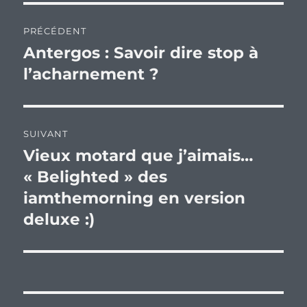
Navigation
PRÉCÉDENT
de
Antergos : Savoir dire stop à
Publication
précédente :
l’acharnement ?
l’article
SUIVANT
Vieux motard que j’aimais…
Publication
suivante :
« Belighted » des
iamthemorning en version
deluxe :)