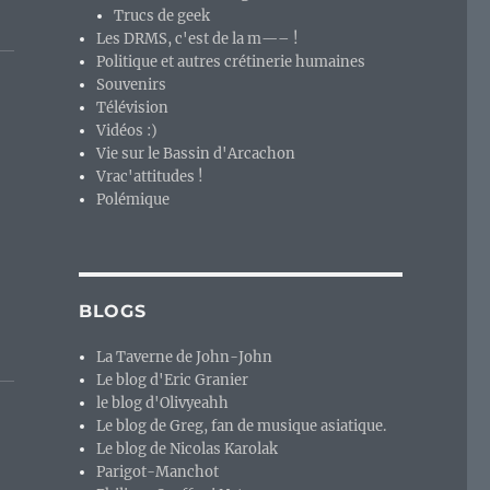
Trucs de geek
Les DRMS, c'est de la m—– !
Politique et autres crétinerie humaines
Souvenirs
Télévision
Vidéos :)
Vie sur le Bassin d'Arcachon
Vrac'attitudes !
Polémique
BLOGS
La Taverne de John-John
Le blog d'Eric Granier
le blog d'Olivyeahh
Le blog de Greg, fan de musique asiatique.
Le blog de Nicolas Karolak
Parigot-Manchot