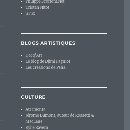
Philippe.Scoffoni.Net
Tristan Nitot
uTux
BLOGS ARTISTIQUES
Dacq'Art
Le blog de Djimi Fagniot
Les créations de Péhä.
CULTURE
Atramenta
Jérome Dumont, auteur de Rossetti &
MacLane
Kylie Ravera