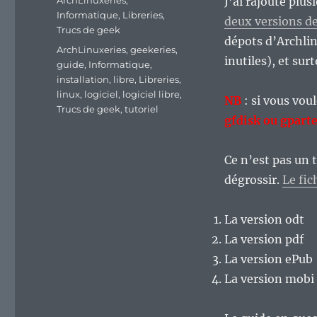
ArchLinuxeries
,
J’ai rajouté plus
Informatique
,
Libreries
,
deux versions de
Trucs de geek
dépots d’Archli
Étiquettes
ArchLinuxeries
,
geekeries
,
inutiles), et surt
guide
,
Informatique
,
installation
,
libre
,
Libreries
,
linux
,
logiciel
,
logiciel libre
,
NB
: si vous voul
Trucs de geek
,
tutoriel
gfdisk ou gpart
Ce n’est pas un t
dégrossir.
Le fic
La version odt
La version pdf
La version ePub
La version mobi