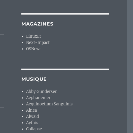
MAGAZINES
LinuxFr
Next-Inpact
OSNews
MUSIQUE
Abby Gundersen
Aephanemer
Aequinoctium Sanguinis
Alnea
Alwaid
Aythis
Collapse