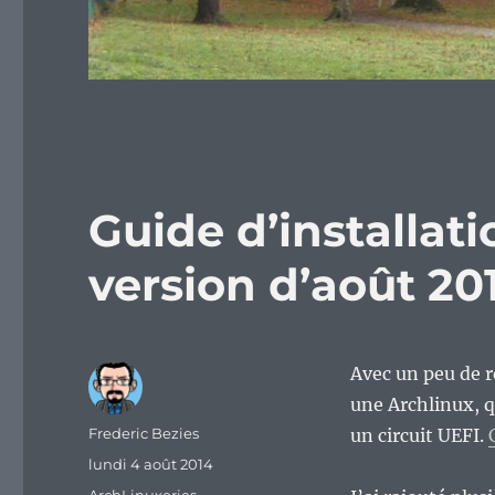
Guide d’installati
version d’août 20
Avec un peu de re
une Archlinux, q
Auteur
Frederic Bezies
un circuit UEFI.
Publié
lundi 4 août 2014
le
Catégories