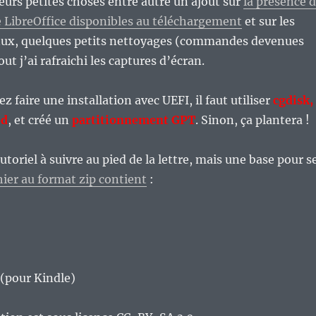
ieurs petites choses entre autre un ajout sur
la présence 
 LibreOffice disponibles au téléchargement
et sur les
nux, quelques petits nettoyages (commandes devenues
out j’ai rafraichi les captures d’écran.
ez faire une installation avec UEFI, il faut utiliser
cgdisk,
ed
, et créé un
partitionnement GPT
. Sinon, ça plantera !
utoriel à suivre au pied de la lettre, mais une base pour s
hier au format zip contient
:
 (pour Kindle)