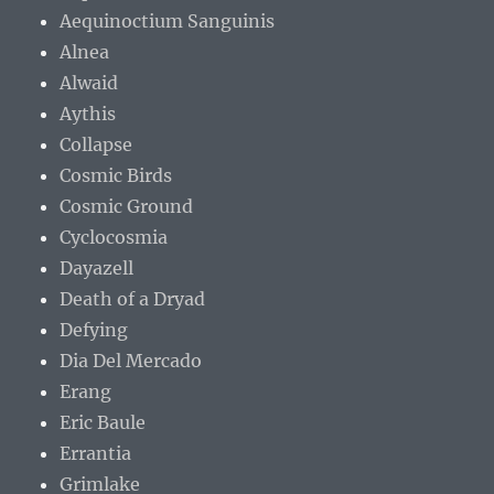
Aequinoctium Sanguinis
Alnea
Alwaid
Aythis
Collapse
Cosmic Birds
Cosmic Ground
Cyclocosmia
Dayazell
Death of a Dryad
Defying
Dia Del Mercado
Erang
Eric Baule
Errantia
Grimlake