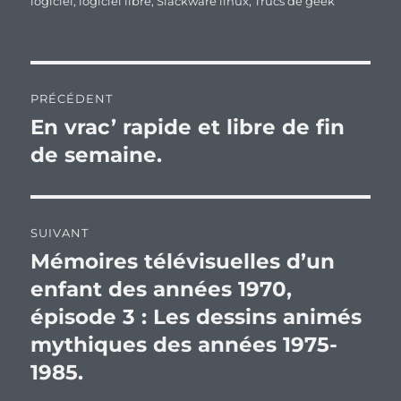
logiciel
,
logiciel libre
,
Slackware linux
,
Trucs de geek
Navigation
PRÉCÉDENT
de
En vrac’ rapide et libre de fin
Publication
précédente :
de semaine.
l’article
SUIVANT
Mémoires télévisuelles d’un
Publication
suivante :
enfant des années 1970,
épisode 3 : Les dessins animés
mythiques des années 1975-
1985.