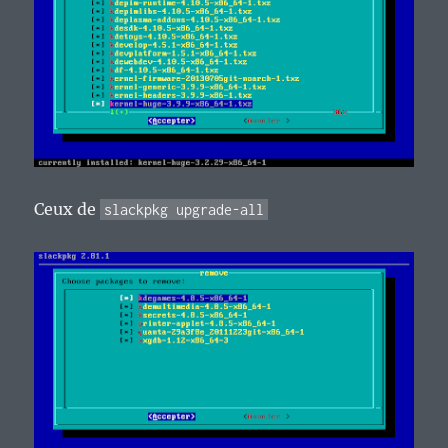
Ceux de
slackpkg upgrade-all