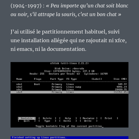
(1904-1997) :
« Peu importe qu’un chat soit blanc
ou noir, s’il attrape la souris, c’est un bon chat »
J’ai utilisé le partitionnement habituel, suivi
une installation allégée qui ne rajoutait ni xfce,
ni emacs, ni la documentation.