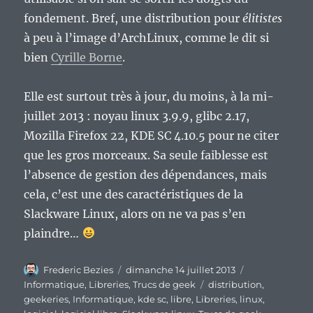
fondement. Bref, une distribution pour
élitistes
à peu à l’image d’ArchLinux, comme le dit si
bien
Cyrille Borne
.
Elle est surtout très à jour, du moins, à la mi-
juillet 2013 : noyau linux 3.9.9, glibc 2.17,
Mozilla Firefox 22, KDE SC 4.10.5 pour ne citer
que les gros morceaux. Sa seule faiblesse est
l’absence de gestion des dépendances, mais
cela, c’est une des caractéristiques de la
Slackware Linux, alors on ne va pas s’en
plaindre…
Auteur
Publié
Catégories
Frederic Bezies
dimanche 14 juillet 2013
le
Étiquettes
Informatique
,
Libreries
,
Trucs de geek
distribution
,
geekeries
,
Informatique
,
kde sc
,
libre
,
Libreries
,
linux
,