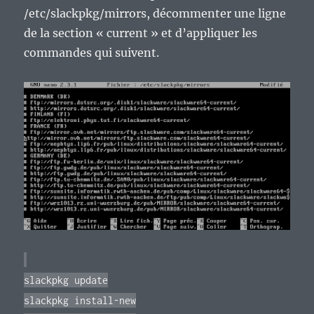
/etc/slackpkg/mirrors, décommenter une ligne
de la section « current » et d’appliquer les
commandes qui suivent.
slackpkg update
slackpkg install-new