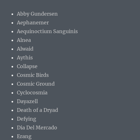
Abby Gundersen
Aephanemer
Aequinoctium Sanguinis
Alnea
Alwaid
Aythis
Collapse
Cosmic Birds
Cosmic Ground
Cyclocosmia
Dayazell
Death of a Dryad
Defying
Dia Del Mercado
Erang