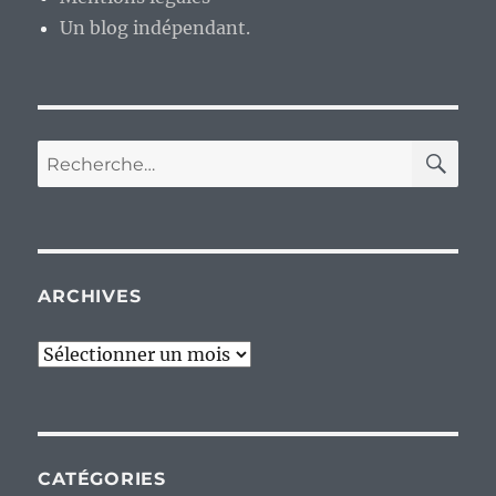
Un blog indépendant.
RE
Recherche
pour :
ARCHIVES
Archives
CATÉGORIES