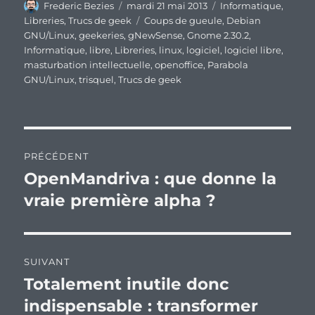
Auteur
Publié
Catégories
Frederic Bezies
mardi 21 mai 2013
Informatique
,
le
Étiquettes
Libreries
,
Trucs de geek
Coups de gueule
,
Debian
GNU/Linux
,
geekeries
,
gNewSense
,
Gnome 2.30.2
,
Informatique
,
libre
,
Libreries
,
linux
,
logiciel
,
logiciel libre
,
masturbation intellectuelle
,
openoffice
,
Parabola
GNU/Linux
,
trisquel
,
Trucs de geek
Navigation
PRÉCÉDENT
de
OpenMandriva : que donne la
Publication
précédente :
vraie première alpha ?
l’article
SUIVANT
Totalement inutile donc
Publication
suivante :
indispensable : transformer