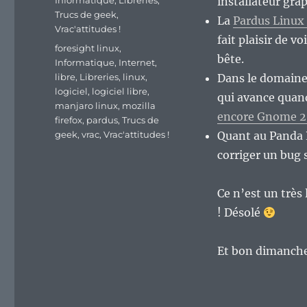
Informatique
,
Libreries
,
installateur gra
Trucs de geek
,
La
Pardus Linux
Vrac'attitudes !
fait plaisir de v
Étiquettes
foresight linux
,
bête.
Informatique
,
Internet
,
libre
,
Libreries
,
linux
,
Dans le domaine 
logiciel
,
logiciel libre
,
qui avance qua
manjaro linux
,
mozilla
encore Gnome 2
firefox
,
pardus
,
Trucs de
geek
,
vrac
,
Vrac'attitudes !
Quant au Panda
corriger un bug
Ce n’est un très 
! Désolé
Et bon dimanche