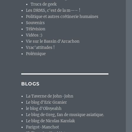
Trucs de geek
Les DRMS, c'est de la m—– !
Politique et autres crétinerie humaines
Souvenirs
Télévision
Vidéos :)
Vie sur le Bassin d'Arcachon
Vrac'attitudes !
Polémique
BLOGS
La Taverne de John-John
Le blog d'Eric Granier
le blog d'Olivyeahh
Le blog de Greg, fan de musique asiatique.
Le blog de Nicolas Karolak
Parigot-Manchot