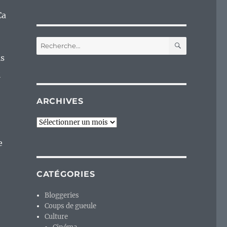
Ca
RECHERC
Recherche
pour :
is
e
ARCHIVES
Archives
e
CATÉGORIES
Bloggeries
Coups de gueule
Culture