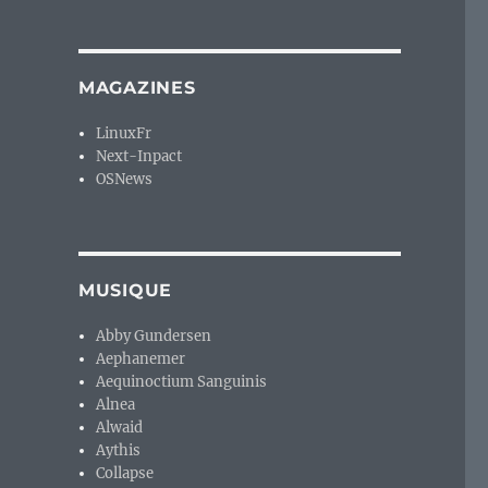
MAGAZINES
LinuxFr
Next-Inpact
OSNews
MUSIQUE
Abby Gundersen
Aephanemer
Aequinoctium Sanguinis
Alnea
Alwaid
Aythis
Collapse