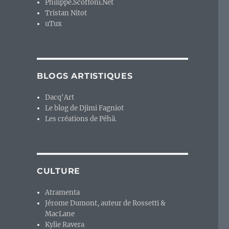
Philippe.Scoffoni.Net
Tristan Nitot
uTux
BLOGS ARTISTIQUES
Dacq'Art
Le blog de Djimi Fagniot
Les créations de Péhä.
CULTURE
Atramenta
Jérome Dumont, auteur de Rossetti &
MacLane
Kylie Ravera