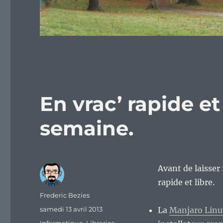
En vrac’ rapide et
semaine.
Avant de laisser 
rapide et libre.
Auteur
Frederic Bezies
Publié
samedi 13 avril 2013
La
Manjaro Linux
le
Catégories