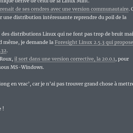
phique dérivé de celui de la Linux Mint.
 renait de ses cendres avec une version communautaire
. 
oir une distribution intéressante reprendre du poil de la
des distributions Linux qui ne font pas trop de bruit ma
nd même, je demande la
Foresight Linux 2.5.3 qui propos
.32
.
 Roux,
il sort dans une version corrective, la 20.0.1
, pour
 sous MS-Windows.
long en vrac’, car je n’ai pas trouver grand chose à mettr
 !