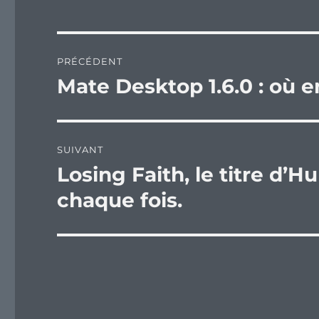
Navigation
PRÉCÉDENT
de
Mate Desktop 1.6.0 : où e
Publication
précédente :
l’article
SUIVANT
Losing Faith, le titre d’H
Publication
suivante :
chaque fois.