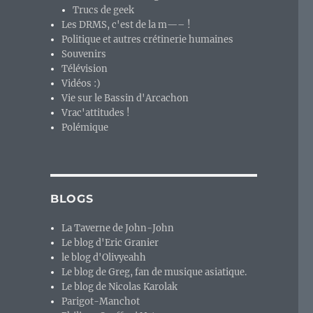
Trucs de geek
Les DRMS, c'est de la m—– !
Politique et autres crétinerie humaines
Souvenirs
Télévision
Vidéos :)
Vie sur le Bassin d'Arcachon
Vrac'attitudes !
Polémique
BLOGS
La Taverne de John-John
Le blog d'Eric Granier
le blog d'Olivyeahh
Le blog de Greg, fan de musique asiatique.
Le blog de Nicolas Karolak
Parigot-Manchot