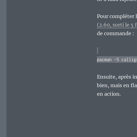
Pour compléter 
(2.60, sorti le 5 
de commande :
pacman -S callig
Ensuite, après i
bien, mais en fla
en action.