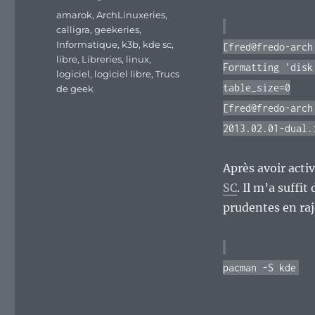
Étiquettes
amarok
,
ArchLinuxeries
,
calligra
,
geekeries
,
Informatique
,
k3b
,
kde sc
,
[fred@fredo-arch
libre
,
Libreries
,
linux
,
Formatting 'disk
logiciel
,
logiciel libre
,
Trucs
table_size=0
de geek
[fred@fredo-arch
2013.02.01-dual.
Après avoir activ
SC
. Il m’a suffit
prudentes en ra
pacman -S kde