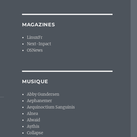
MAGAZINES
LinuxFr
Next-Inpact
OSNews
MUSIQUE
Abby Gundersen
Aephanemer
Aequinoctium Sanguinis
Alnea
Alwaid
Aythis
Collapse