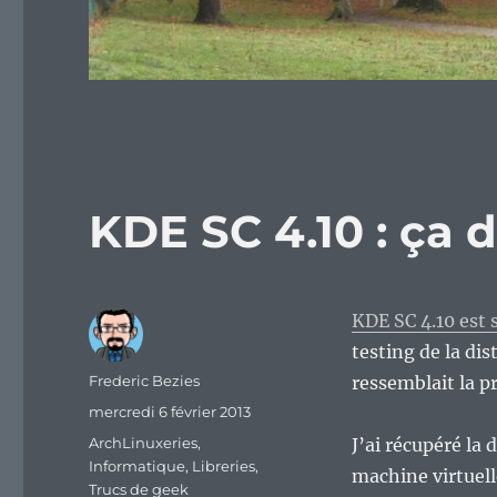
KDE SC 4.10 : ça 
KDE SC 4.10 est s
testing de la dis
Auteur
Frederic Bezies
ressemblait la p
Publié
mercredi 6 février 2013
le
Catégories
ArchLinuxeries
,
J’ai récupéré la 
Informatique
,
Libreries
,
machine virtuel
Trucs de geek