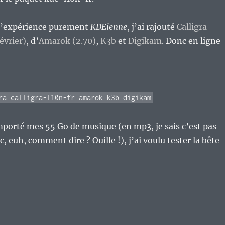
l’expérience purement
KDEienne
, j’ai rajouté
Calligra
février)
, d’
Amarok (2.70)
,
K3b
et
Digikam
. Donc en ligne
ra calligra-l10n-fr amarok k3b digikam
mporté mes 55 Go de musique (en mp3, je sais c’est pas
c, euh, comment dire ? Ouille !), j’ai voulu tester la bête