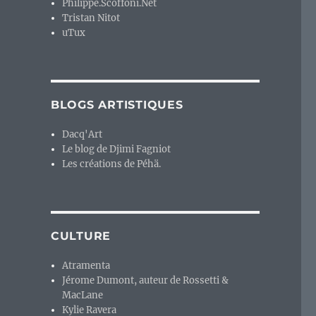
Philippe.Scoffoni.Net
Tristan Nitot
uTux
BLOGS ARTISTIQUES
Dacq'Art
Le blog de Djimi Fagniot
Les créations de Péhä.
CULTURE
Atramenta
Jérome Dumont, auteur de Rossetti &
MacLane
Kylie Ravera