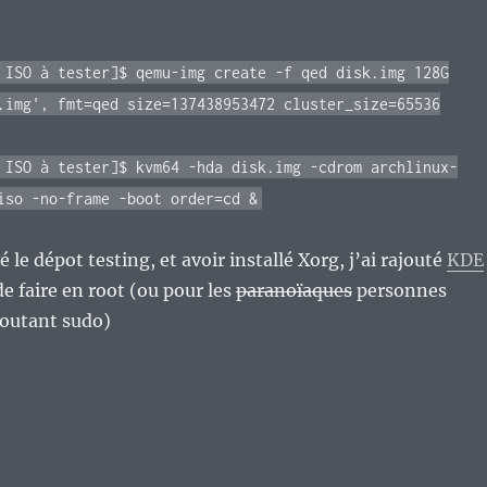
 ISO à tester]$ qemu-img create -f qed disk.img 128G
.img', fmt=qed size=137438953472 cluster_size=65536
 ISO à tester]$ kvm64 -hda disk.img -cdrom archlinux-
iso -no-frame -boot order=cd &
é le dépot testing, et avoir installé Xorg, j’ai rajouté
KDE
 de faire en root (ou pour les
paranoïaques
personnes
joutant sudo)