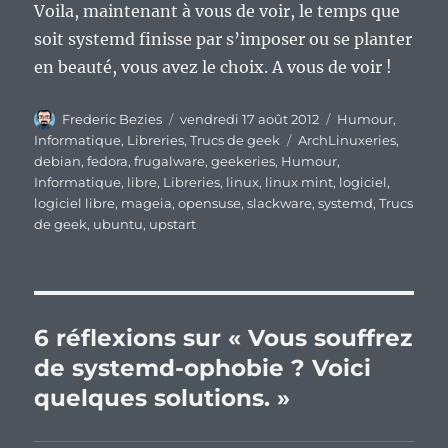
Voila, maintenant à vous de voir, le temps que
soit systemd finisse par s’imposer ou se planter
en beauté, vous avez le choix. A vous de voir !
Auteur
Publié
Catégories
Frederic Bezies
vendredi 17 août 2012
Humour
,
le
Étiquettes
Informatique
,
Libreries
,
Trucs de geek
ArchLinuxeries
,
debian
,
fedora
,
frugalware
,
geekeries
,
Humour
,
Informatique
,
libre
,
Libreries
,
linux
,
linux mint
,
logiciel
,
logiciel libre
,
mageia
,
opensuse
,
slackware
,
systemd
,
Trucs
de geek
,
ubuntu
,
upstart
6 réflexions sur « Vous souffrez
de systemd-ophobie ? Voici
quelques solutions. »