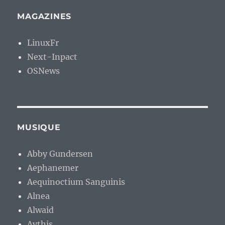
MAGAZINES
LinuxFr
Next-Inpact
OSNews
MUSIQUE
Abby Gundersen
Aephanemer
Aequinoctium Sanguinis
Alnea
Alwaid
Aythis