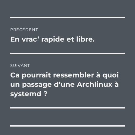
Navigation
PRÉCÉDENT
de
En vrac’ rapide et libre.
Publication
précédente :
l’article
SUIVANT
Ca pourrait ressembler à quoi
Publication
suivante :
un passage d’une Archlinux à
systemd ?