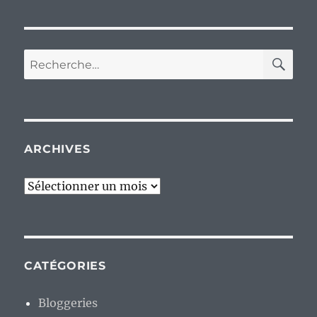
RE
Recherche
pour :
ARCHIVES
Archives
CATÉGORIES
Bloggeries