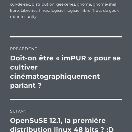
cul-de-sac
,
distribution
,
geekeries
,
gnome
,
gnome-shell
,
libre
,
Libreries
,
linux
,
logiciel
,
logiciel libre
,
Trucs de geek
,
ubuntu
,
unity
Navigation
PRÉCÉDENT
de
Doit-on être « imPUR » pour se
Publication
précédente :
cultiver
l’article
cinématographiquement
parlant ?
SUIVANT
OpenSuSE 12.1, la première
Publication
suivante :
distribution linux 48 bits ? :D