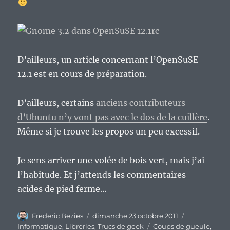
D’ailleurs, un article concernant l’OpenSuSE
12.1 est en cours de préparation.
D’ailleurs, certains
anciens contributeurs
d’Ubuntu n’y vont pas avec le dos de la cuillère
.
Même si je trouve les propos un peu excessif.
Je sens arriver une volée de bois vert, mais j’ai
l’habitude. Et j’attends les commentaires
acides de pied ferme…
Auteur
Publié
Catégories
Frederic Bezies
dimanche 23 octobre 2011
le
Étiquettes
Informatique
,
Libreries
,
Trucs de geek
Coups de gueule
,