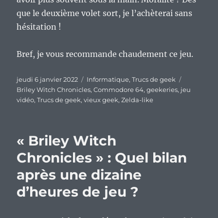
que le deuxième volet sort, je l’achèterai sans
hésitation !
Bref, je vous recommande chaudement ce jeu.
Publié
Catégories
Étiquettes
jeudi 6 janvier 2022
Informatique
,
Trucs de geek
le
Briley Witch Chronicles
,
Commodore 64
,
geekeries
,
jeu
vidéo
,
Trucs de geek
,
vieux geek
,
Zelda-like
« Briley Witch
Chronicles » : Quel bilan
après une dizaine
d’heures de jeu ?