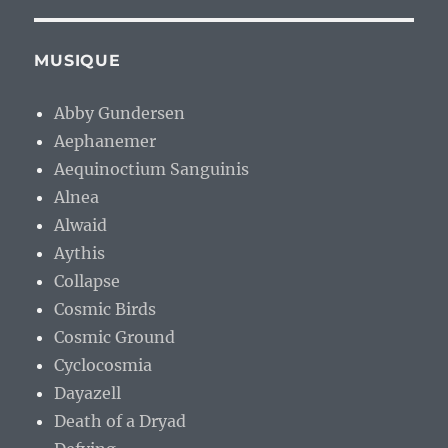
MUSIQUE
Abby Gundersen
Aephanemer
Aequinoctium Sanguinis
Alnea
Alwaid
Aythis
Collapse
Cosmic Birds
Cosmic Ground
Cyclocosmia
Dayazell
Death of a Dryad