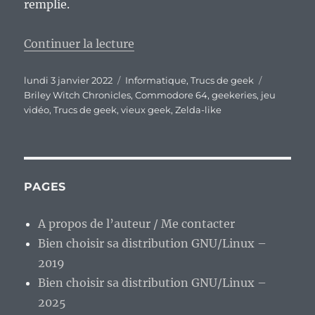
remplie.
de « « Briley Witch Chronicles » 
Continuer la lecture
Publié
Catégories
Étiquettes
lundi 3 janvier 2022
Informatique
,
Trucs de geek
le
Briley Witch Chronicles
,
Commodore 64
,
geekeries
,
jeu
vidéo
,
Trucs de geek
,
vieux geek
,
Zelda-like
PAGES
A propos de l’auteur / Me contacter
Bien choisir sa distribution GNU/Linux –
2019
Bien choisir sa distribution GNU/Linux –
2025