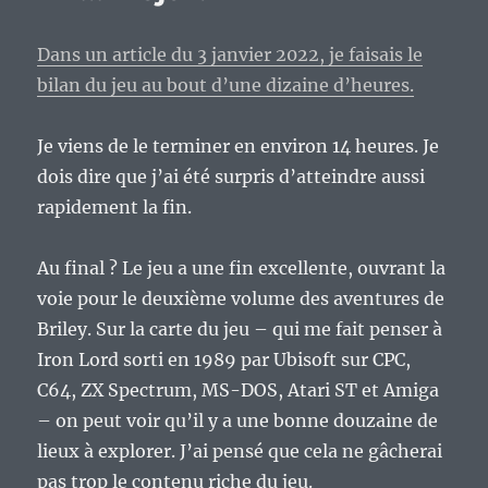
un
action-
rpg
Dans un article du 3 janvier 2022, je faisais le
à
bilan du jeu au bout d’une dizaine d’heures.
la
Zelda
prometteur.
Je viens de le terminer en environ 14 heures. Je
dois dire que j’ai été surpris d’atteindre aussi
rapidement la fin.
Au final ? Le jeu a une fin excellente, ouvrant la
voie pour le deuxième volume des aventures de
Briley. Sur la carte du jeu – qui me fait penser à
Iron Lord sorti en 1989 par Ubisoft sur CPC,
C64, ZX Spectrum, MS-DOS, Atari ST et Amiga
– on peut voir qu’il y a une bonne douzaine de
lieux à explorer. J’ai pensé que cela ne gâcherai
pas trop le contenu riche du jeu.