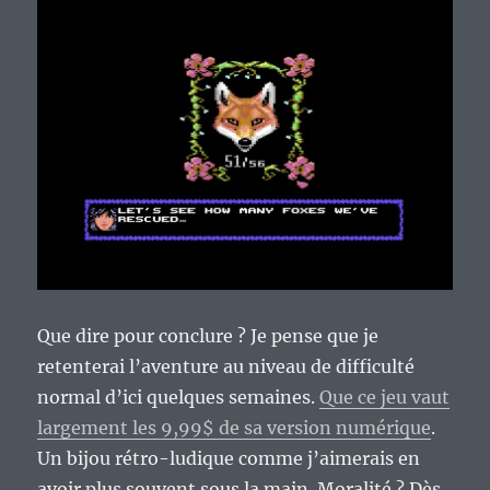
Que dire pour conclure ? Je pense que je
retenterai l’aventure au niveau de difficulté
normal d’ici quelques semaines.
Que ce jeu vaut
largement les 9,99$ de sa version numérique
.
Un bijou rétro-ludique comme j’aimerais en
avoir plus souvent sous la main. Moralité ? Dès