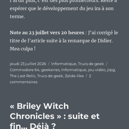
l’ai dit plus, c’est des plus prometteurs. Reste à
espérer que le développement du jeu ira à son
terme.
Note au 23 juillet vers 20 heures
: J’ai corrigé le
titre de l’article suite à la remarque de Didier.
Mea culpa !
Publié
Catégories
Étiquettes
jeudi 23 juillet 2026
Informatique
,
Trucs de geek
le
Commodore 64
,
geekeries
,
Informatique
,
jeu vidéo
,
jrpg
,
The Last Relic
,
Trucs de geek
,
Zelda-like
2
sur
commentaires
« The
Last
Relic »
« Briley Witch
pour
le
Chronicles » : suite et
Commodore
fin… Déjà ?
64,