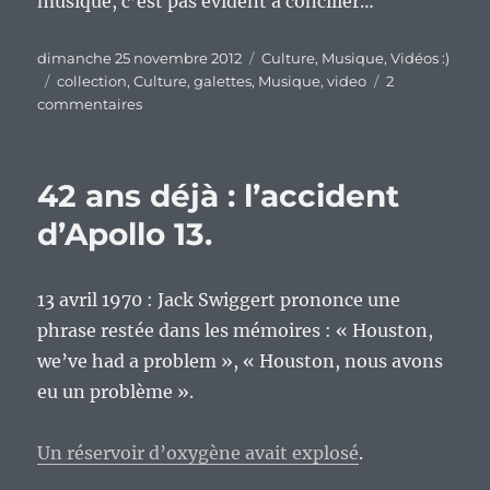
musique, c’est pas évident à concilier…
Publié
Catégories
dimanche 25 novembre 2012
Culture
,
Musique
,
Vidéos :)
le
Étiquettes
collection
,
Culture
,
galettes
,
Musique
,
video
2
sur
commentaires
Un
aperçu
de
42 ans déjà : l’accident
ma
collection
d’Apollo 13.
musicale.
13 avril 1970 : Jack Swiggert prononce une
phrase restée dans les mémoires : « Houston,
we’ve had a problem », « Houston, nous avons
eu un problème ».
Un réservoir d’oxygène avait explosé
.