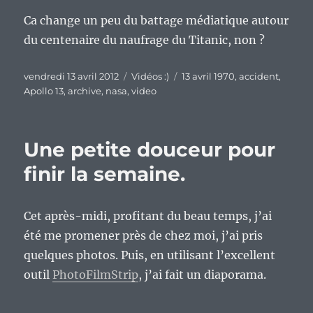
Ca change un peu du battage médiatique autour
du centenaire du naufrage du Titanic, non ?
Publié
Catégories
Étiquettes
vendredi 13 avril 2012
Vidéos :)
13 avril 1970
,
accident
,
le
Apollo 13
,
archive
,
nasa
,
video
Une petite douceur pour
finir la semaine.
Cet après-midi, profitant du beau temps, j’ai
été me promener près de chez moi, j’ai pris
quelques photos. Puis, en utilisant l’excellent
outil
PhotoFilmStrip
, j’ai fait un diaporama.