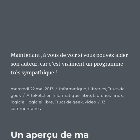
Maintenant, à vous de voir si vous pouvez aider
son auteur, car c’est vraiment un programme
très sympathique !
Publié
Catégories
mercredi 22 mai 2013
Informatique
,
Libreries
,
Trucs de
le
Étiquettes
geek
ArteFetcher
,
Informatique
,
libre
,
Libreries
,
linux
,
logiciel
,
logiciel libre
,
Trucs de geek
,
video
13
sur
commentaires
ArteFetcher,
un
programme
Un aperçu de ma
qui