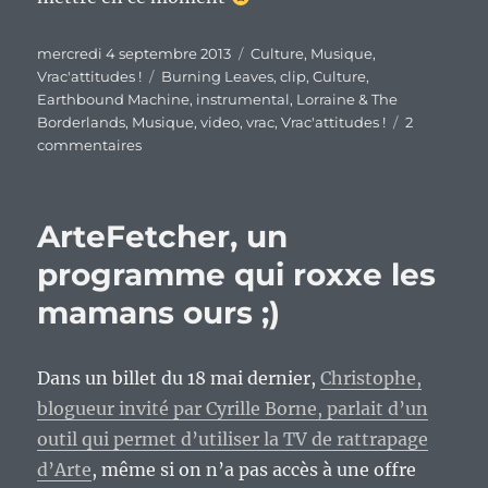
Publié
Catégories
mercredi 4 septembre 2013
Culture
,
Musique
,
le
Étiquettes
Vrac'attitudes !
Burning Leaves
,
clip
,
Culture
,
Earthbound Machine
,
instrumental
,
Lorraine & The
Borderlands
,
Musique
,
video
,
vrac
,
Vrac'attitudes !
2
sur
commentaires
En
vrac’
rapide
ArteFetcher, un
et
culturel
programme qui roxxe les
mamans ours ;)
Dans un billet du 18 mai dernier,
Christophe,
blogueur invité par Cyrille Borne, parlait d’un
outil qui permet d’utiliser la TV de rattrapage
d’Arte
, même si on n’a pas accès à une offre