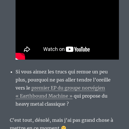
Si vous aimez les trucs qui remue un peu
plus, pourquoi ne pas aller tendre l’oreille
vers le
premier EP du groupe norvégien
« Earthbound Machine »
qui propose du
heavy metal classique ?
C’est tout, désolé, mais j’ai pas grand chose à
mettre en ce moment