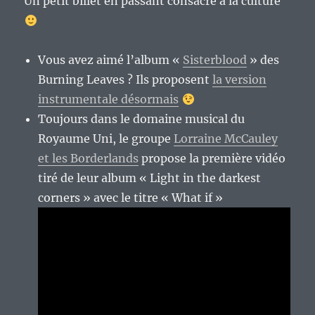
Un petit billet en passant consacré à la culture
Vous avez aimé l’album «
Sisterblood
» des
Burning Leaves ? Ils proposent
la version
instrumentale désormais
Toujours dans le domaine musical du
Royaume Uni, le groupe
Lorraine McCauley
et les Borderlands
propose la première vidéo
tiré de leur album « Light in the darkest
corners » avec le titre « What if »