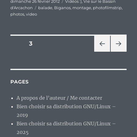
Publié
Catégories
dimanche 26 février 2012
Vidéos :)
,
Vie sur le Bassin
le
Étiquettes
d'Arcachon
balade
,
Biganos
,
montage
,
photofilmstrip
,
photos
,
video
Pagination
PAGE
3
PAG
PAG
des
E
E
PRÉ
SUIV
publications
CÉD
ANT
ENT
E
PAGES
E
A propos de l’auteur / Me contacter
Bien choisir sa distribution GNU/Linux –
2019
Bien choisir sa distribution GNU/Linux –
2025