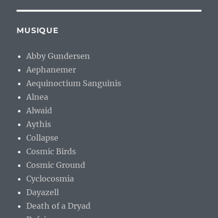
MUSIQUE
Abby Gundersen
Aephanemer
Aequinoctium Sanguinis
Alnea
Alwaid
Aythis
Collapse
Cosmic Birds
Cosmic Ground
Cyclocosmia
Dayazell
Death of a Dryad