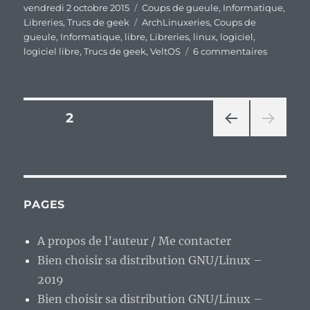
Publié
Catégories
vendredi 2 octobre 2015
Coups de gueule
,
Informatique
,
le
Étiquettes
Libreries
,
Trucs de geek
ArchLinuxeries
,
Coups de
gueule
,
Informatique
,
libre
,
Libreries
,
linux
,
logiciel
,
sur
logiciel libre
,
Trucs de geek
,
VeltOS
6 commentaires
VeltOS
?
Ce
n’est
Pagination
PAGE
2
plus
la
PAG
des
fête
E
du
PRÉ
publications
CÉD
slip,
ENT
c’est
PAGES
E
celle
du
A propos de l’auteur / Me contacter
caleçon.
Bien choisir sa distribution GNU/Linux –
2019
Bien choisir sa distribution GNU/Linux –