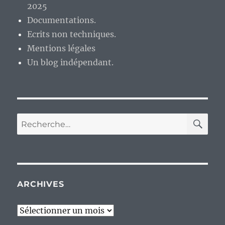
2025
Documentations.
Ecrits non techniques.
Mentions légales
Un blog indépendant.
RE
Recherche
pour :
ARCHIVES
Archives