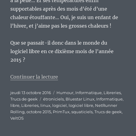
à la pelle… Et ses températures enfin
supportables après des mois d’été d’une
chaleur étouffante… Oui, je suis un enfant de
l’hiver, et j’aime pas les grosses chaleurs !
Que se passait-il donc dans le monde du
logiciel libre en ce dixième mois de l’année
2015 ?
de « Dis tonton Fred, ça ressembl
Continuer la lecture
Publié
Catégories
jeudi 13 octobre 2016
Humour
,
Informatique
,
Libreries
,
le
Étiquettes
Trucs de geek
étroniciels
,
Bluestar Linux
,
Informatique
,
libre
,
Libreries
,
linux
,
logiciel
,
logiciel libre
,
NetRunner
Rolling
,
octobre 2015
,
PrimTux
,
squaticiels
,
Trucs de geek
,
VeltOS