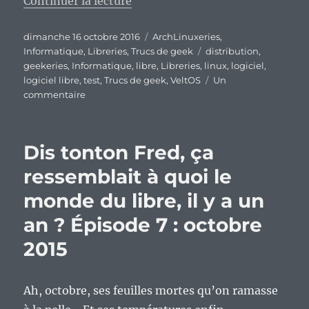
de « VeltOS : ite missa est ? »
Continuer la lecture
Publié
Catégories
dimanche 16 octobre 2016
ArchLinuxeries
,
le
Étiquettes
Informatique
,
Libreries
,
Trucs de geek
distribution
,
geekeries
,
Informatique
,
libre
,
Libreries
,
linux
,
logiciel
,
logiciel libre
,
test
,
Trucs de geek
,
VeltOS
Un
sur
commentaire
VeltOS
:
ite
Dis tonton Fred, ça
missa
est
ressemblait à quoi le
?
monde du libre, il y a un
an ? Épisode 7 : octobre
2015
Ah, octobre, ses feuilles mortes qu’on ramasse