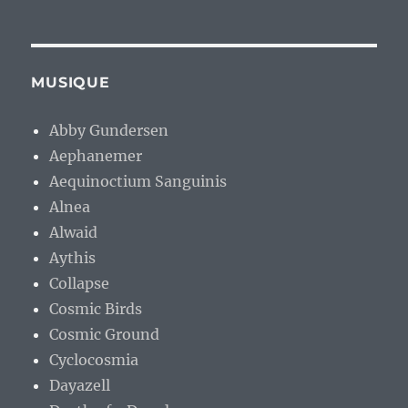
MUSIQUE
Abby Gundersen
Aephanemer
Aequinoctium Sanguinis
Alnea
Alwaid
Aythis
Collapse
Cosmic Birds
Cosmic Ground
Cyclocosmia
Dayazell