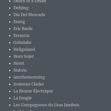
Death of a Dryad
Defying
Dia Del Mercado
Erang
Eric Baule
Errantia
Grimlake
Heligoland
Hors Sujet
Horst
Hubris.
iamthemorning
Josienne Clarke
La Brume Électrique
La Jungle
Les Compagnons du Gras Jambon