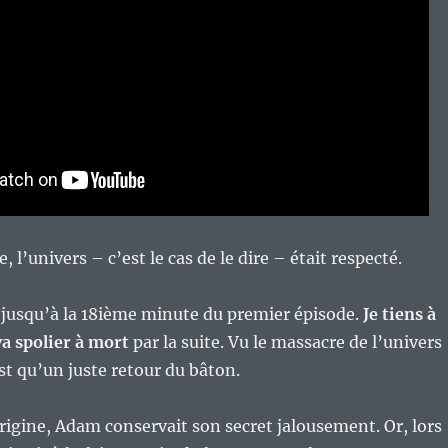
 l’univers – c’est le cas de le dire – était respecté.
n jusqu’à la 18ième minute du premier épisode.
Je tiens à
va spolier à mort
par la suite. Vu le massacre de l’univers
est qu’un juste retour du bâton.
origine, Adam conservait son secret jalousement. Or, lors