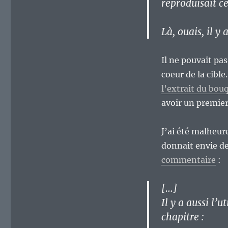
reproduisait ce
crédit
à
Là, ouais, il y 
la
blogosphère
littéraire
Il ne pouvait pas
?
coeur de la cible
l’extrait du bou
avoir un premier
J’ai été malheur
donnait envie d
commentaire
:
[…]
Il y a aussi l’
chapitre :