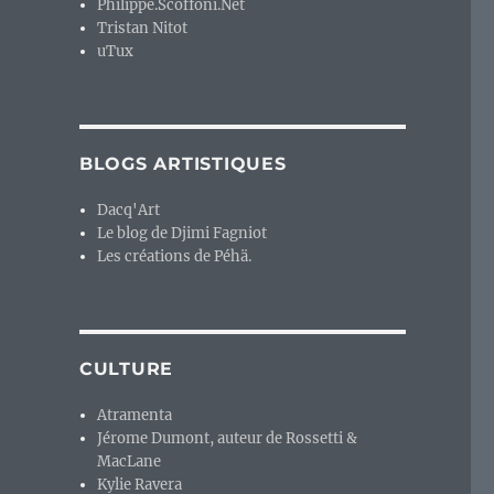
Philippe.Scoffoni.Net
Tristan Nitot
uTux
BLOGS ARTISTIQUES
Dacq'Art
Le blog de Djimi Fagniot
Les créations de Péhä.
CULTURE
Atramenta
Jérome Dumont, auteur de Rossetti &
MacLane
Kylie Ravera