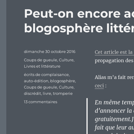
Peut-on encore ac
blogosphère littér
Publié
dimanche 30 octobre 2016
Cet article est l
le
Catégories
Coups de gueule
,
Culture
,
propagation des 
Livres et littérature
Étiquettes
écrits de complaisance
,
Alias m’a fait 
auto-édition
,
blogosphère
,
ceci
:
Coups de gueule
,
Culture
,
discrédit
,
livre
,
tromperie
En même temps,
sur
13 commentaires
Peut-
d’annoncer la 
on
gratuitement.J
encore
fait que leur a
accorder
du