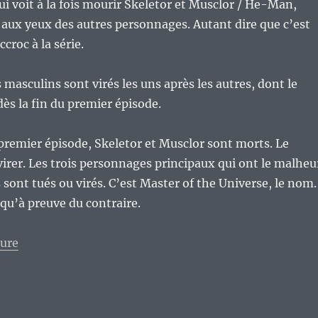
ui voit à la fois mourir Skeletor et Musclor / He-Man,
 aux yeux des autres personnages. Autant dire que c’est
ccroc à la série.
masculins sont virés les uns après les autres, dont le
ès la fin du premier épisode.
 premier épisode, Skeletor et Musclor sont morts. Le
irer. Les trois personnages principaux qui ont le malheu
 sont tués ou virés. C’est Master of the Universe, le nom.
squ’à preuve du contraire.
de « Master of the Universe: Revelation, le massacre 
ture