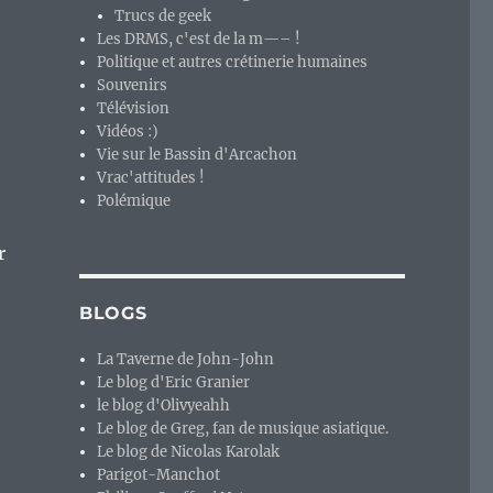
Trucs de geek
Les DRMS, c'est de la m—– !
Politique et autres crétinerie humaines
Souvenirs
Télévision
Vidéos :)
Vie sur le Bassin d'Arcachon
Vrac'attitudes !
Polémique
r
BLOGS
La Taverne de John-John
d’une licence ou une mini-série au mauvais titre ? »
Le blog d'Eric Granier
le blog d'Olivyeahh
Le blog de Greg, fan de musique asiatique.
Le blog de Nicolas Karolak
Parigot-Manchot