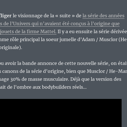
liger
le visionnage de la « suite » de
la série des années
s de l’Univers qui n’avaient été conçus à l’origine que
jouets de la firme Mattel.
Il y a eu ensuite la série dérivée
me rôle principal la soeur jumelle d’Adam / Musclor (H
riginale).
u avoir la bande annonce de cette nouvelle série, on étai
s canons de la série d’origine, bien que Musclor / He-Ma
ssage 30% de masse musculaire. Déjà que la version des
ait de l’ombre aux bodybuilders réels…