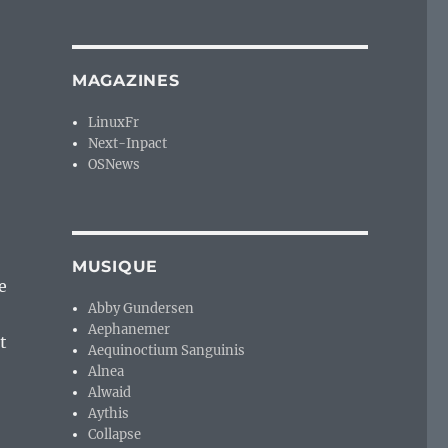
MAGAZINES
LinuxFr
Next-Inpact
OSNews
MUSIQUE
e
Abby Gundersen
Aephanemer
t
Aequinoctium Sanguinis
Alnea
Alwaid
Aythis
Collapse