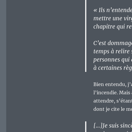
« Ils n’entende
mettre une virg
chapitre qui re
C’est dommage 
temps à relire 
personnes qui a
à certaines règ
Bien entendu, j’
l’incendie. Mais
attendre, s’éta
dont je cite le m
[…]Je suis sinc