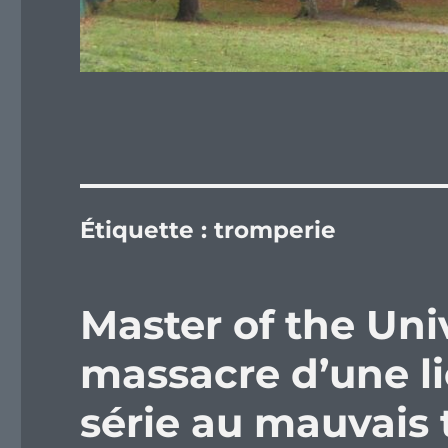
Étiquette :
tromperie
Master of the Univ
massacre d’une l
série au mauvais t