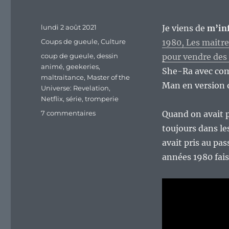
Publié
lundi 2 août 2021
Je viens de
m’inf
le
Catégories
Coups de gueule
,
Culture
1980, Les maitre
Étiquettes
coup de gueule
,
dessin
pour vendre des 
animé
,
geekeries
,
She-Ra avec com
maltraitance
,
Master of the
Man en version o
Universe: Revelation
,
Netflix
,
série
,
tromperie
sur
7 commentaires
Quand on avait p
Master
toujours dans le
of
avait pris au pa
the
Universe:
années 1980 fais
Revelation,
le
massacre
d’une
licence
ou