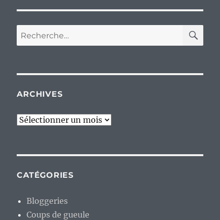
RE
Recherche
pour :
ARCHIVES
Archives
CATÉGORIES
Bloggeries
Coups de gueule