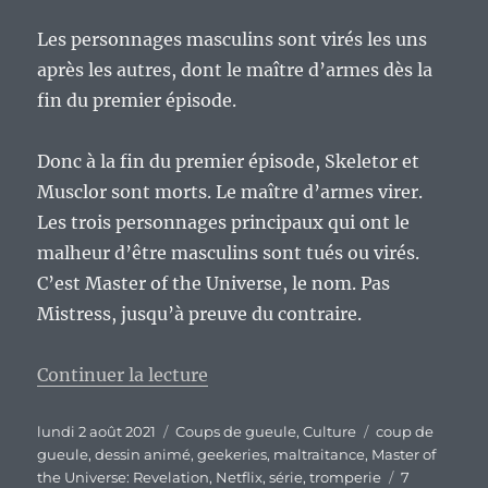
Les personnages masculins sont virés les uns
après les autres, dont le maître d’armes dès la
fin du premier épisode.
Donc à la fin du premier épisode, Skeletor et
Musclor sont morts. Le maître d’armes virer.
Les trois personnages principaux qui ont le
malheur d’être masculins sont tués ou virés.
C’est Master of the Universe, le nom. Pas
Mistress, jusqu’à preuve du contraire.
de « Master of the Universe: Rev
Continuer la lecture
Publié
Catégories
Étiquettes
lundi 2 août 2021
Coups de gueule
,
Culture
coup de
le
gueule
,
dessin animé
,
geekeries
,
maltraitance
,
Master of
the Universe: Revelation
,
Netflix
,
série
,
tromperie
7