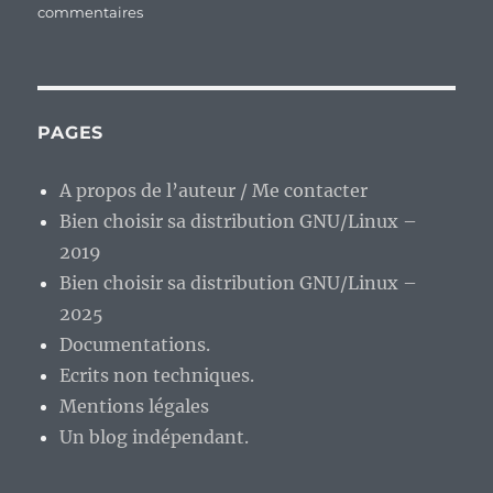
sur
commentaires
Master
of
the
Universe:
Revelation,
PAGES
le
massacre
A propos de l’auteur / Me contacter
d’une
Bien choisir sa distribution GNU/Linux –
licence
ou
2019
une
Bien choisir sa distribution GNU/Linux –
mini-
2025
série
au
Documentations.
mauvais
Ecrits non techniques.
titre
Mentions légales
?
Un blog indépendant.