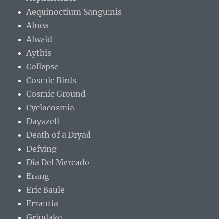
Aequinoctium Sanguinis
Alnea
Alwaid
Aythis
Collapse
Cosmic Birds
Cosmic Ground
Cyclocosmia
Dayazell
Death of a Dryad
Defying
Dia Del Mercado
Erang
Eric Baule
Errantia
Grimlake