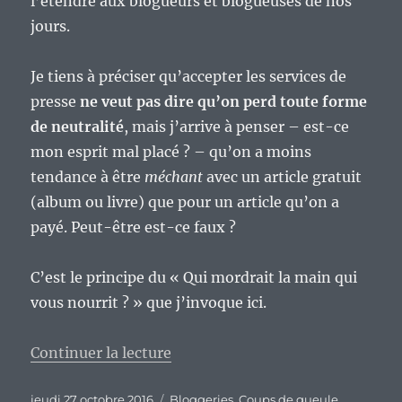
l’étendre aux blogueurs et blogueuses de nos
jours.
Je tiens à préciser qu’accepter les services de
presse
ne veut pas dire qu’on perd toute forme
de neutralité
, mais j’arrive à penser – est-ce
mon esprit mal placé ? – qu’on a moins
tendance à être
méchant
avec un article gratuit
(album ou livre) que pour un article qu’on a
payé. Peut-être est-ce faux ?
C’est le principe du « Qui mordrait la main qui
vous nourrit ? » que j’invoque ici.
de « Si la blogosphère francopho
Continuer la lecture
Publié
Catégories
jeudi 27 octobre 2016
Bloggeries
,
Coups de gueule
,