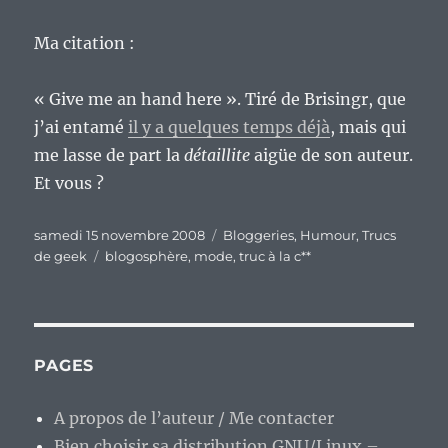
Ma citation :
« Give me an hand here ». Tiré de Brisingr, que
j’ai entamé
il y a quelques temps déjà
, mais qui
me lasse de part la
détaillite
aigüe de son auteur.
Et vous ?
Publié
Catégories
samedi 15 novembre 2008
Bloggeries
,
Humour
,
Trucs
le
Étiquettes
de geek
blogosphère
,
mode
,
truc à la c**
PAGES
A propos de l’auteur / Me contacter
Bien choisir sa distribution GNU/Linux –