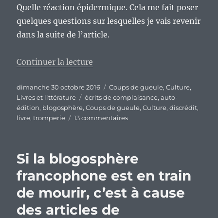
Quelle réaction épidermique. Cela me fait poser
quelques questions sur lesquelles je vais revenir
dans la suite de l’article.
de « Peut-on encore accorder du c
Continuer la lecture
Publié
Catégories
dimanche 30 octobre 2016
Coups de gueule
,
Culture
,
le
Étiquettes
Livres et littérature
écrits de complaisance
,
auto-
édition
,
blogosphère
,
Coups de gueule
,
Culture
,
discrédit
,
sur
livre
,
tromperie
13 commentaires
Peut-
on
encore
Si la blogosphère
accorder
du
francophone est en train
crédit
de mourir, c’est à cause
à
la
des articles de
blogosphère