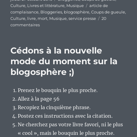
le
Étiquettes
Culture
,
Livres et littérature
,
Musique
article de
complaisance
,
Bloggeries
,
blogosphère
,
Coups de gueule
,
Culture
,
livre
,
mort
,
Musique
,
service presse
20
sur
commentaires
Si
la
blogosphère
Cédons à la nouvelle
francophone
est
mode du moment sur la
en
blogosphère ;)
train
de
mourir,
c’est
Prenez le bouquin le plus proche.
à
Allez à la page 56
cause
Recopiez la cinquième phrase.
des
articles
Postez ces instructions avec la citation.
de
Ne cherchez pas votre livre favori, ni le plus
complaisance.
« cool », mais le bouquin le plus proche.