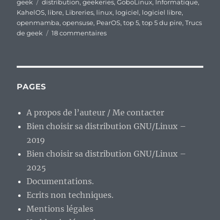
le
Étiquettes
geek
distribution
,
geekeries
,
GoboLinux
,
Informatique
,
KahelOS
,
libre
,
Libreries
,
linux
,
logiciel
,
logiciel libre
,
openmamba
,
opensuse
,
PearOS
,
top 5
,
top 5 du pire
,
Trucs
sur
de geek
18 commentaires
Top
5
des
moins
bonnes
PAGES
distributions
que
A propos de l’auteur / Me contacter
j’ai
Bien choisir sa distribution GNU/Linux –
pu
avoir
2019
sous
Bien choisir sa distribution GNU/Linux –
la
2025
main.
Documentations.
Ecrits non techniques.
Mentions légales