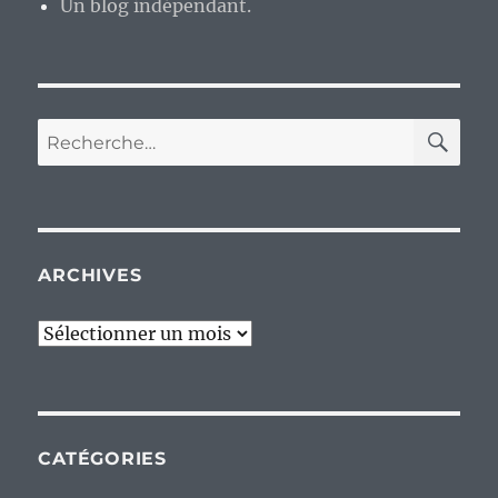
Un blog indépendant.
RE
Recherche
pour :
ARCHIVES
Archives
CATÉGORIES