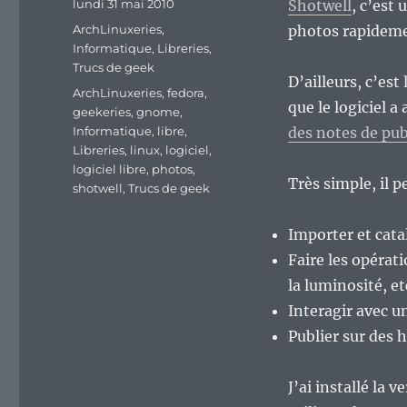
Publié
lundi 31 mai 2010
Shotwell
, c’est 
le
Catégories
ArchLinuxeries
,
photos rapideme
Informatique
,
Libreries
,
Trucs de geek
D’ailleurs, c’est
Étiquettes
ArchLinuxeries
,
fedora
,
que le logiciel 
geekeries
,
gnome
,
Informatique
,
libre
,
des notes de pub
Libreries
,
linux
,
logiciel
,
logiciel libre
,
photos
,
Très simple, il p
shotwell
,
Trucs de geek
Importer et cat
Faire les opérat
la luminosité, e
Interagir avec 
Publier sur des
J’ai installé la