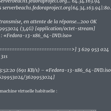
serverbeach1.fedoraproject.org… 64.34.163.94
 serverbeach1.fedoraproject.org|64.34.163.94|:8
transmise, en attente de la réponse…200 OK
9953024 (3,4G) [application/octet-stream]
 : «Fedora-13-x86_64-DVD.iso»
============================>] 3 629 953 024
 31s
:52:20 (691 KB/s) – «Fedora-13-x86_64-DVD.is
3629953024/3629953024]
a machine virtuelle habituelle :