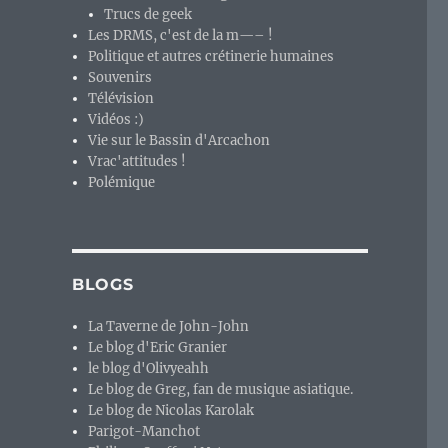
Trucs de geek
Les DRMS, c'est de la m—– !
Politique et autres crétinerie humaines
Souvenirs
Télévision
Vidéos :)
Vie sur le Bassin d'Arcachon
Vrac'attitudes !
Polémique
BLOGS
La Taverne de John-John
Le blog d'Eric Granier
le blog d'Olivyeahh
Le blog de Greg, fan de musique asiatique.
Le blog de Nicolas Karolak
Parigot-Manchot