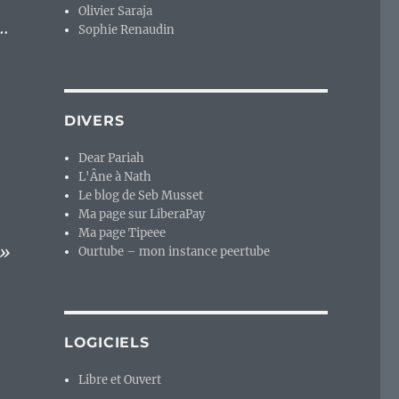
Olivier Saraja
0…
Sophie Renaudin
DIVERS
Dear Pariah
L'Âne à Nath
Le blog de Seb Musset
Ma page sur LiberaPay
Ma page Tipeee
o»
Ourtube – mon instance peertube
LOGICIELS
Libre et Ouvert