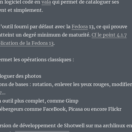
un logiciel codé en
vala
qui permet de cataloguer ses
nt et simplement.
 l’outil fourni par défaut avec la
Fedora
13, ce qui prouve
a atteint un degré minimum de maturité.
Cf le point 4.1.7
lication de la Fedora 13
.
ermet les opérations classiques :
aloguer des photos
ions de bases : rotation, enlever les yeux rouges, modifier
tc…
un outil plus complet, comme Gimp
 hébergeurs comme FaceBook, Picasa ou encore Flickr
 version de développement de Shotwell sur ma archlinux e