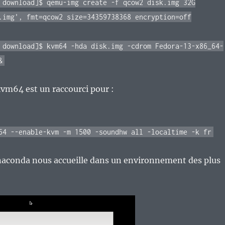
 download]$ qemu-img create -f qcow2 disk.img 32G
.img', fmt=qcow2 size=34359738368 encryption=off
 download]$ kvm64 -hda disk.img -cdrom Fedora-13-x86_64-
&
vm64 est un raccourci pour :
64 --enable-kvm -m 1500 -soundhw all -localtime -k fr
Anaconda nous accueille dans un environnement des plus