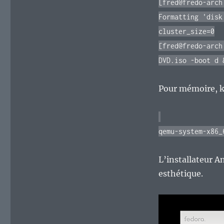
[fred@fredo-arch
Formatting 'disk
cluster_size=0
[fred@fredo-arch
DVD.iso -boot d 
Pour mémoire, k
qemu-system-x86_
L’installateur 
esthétique.