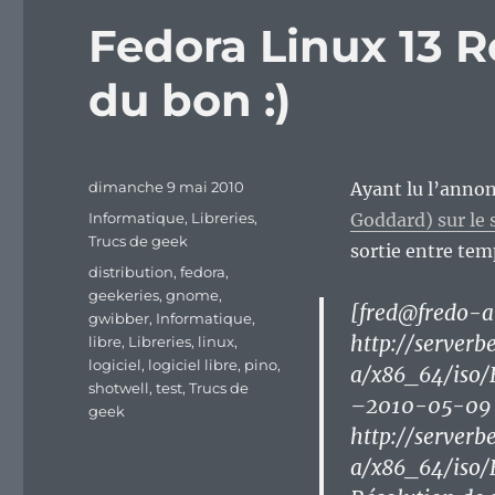
Fedora Linux 13 R
du bon :)
Publié
dimanche 9 mai 2010
Ayant lu l’annon
le
Catégories
Informatique
,
Libreries
,
Goddard) sur le
Trucs de geek
sortie entre tem
Étiquettes
distribution
,
fedora
,
geekeries
,
gnome
,
[fred@fredo-a
gwibber
,
Informatique
,
http://serverb
libre
,
Libreries
,
linux
,
logiciel
,
logiciel libre
,
pino
,
a/x86_64/iso
shotwell
,
test
,
Trucs de
–2010-05-09 
geek
http://serverb
a/x86_64/iso