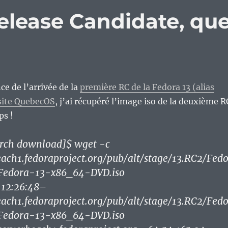
elease Candidate, qu
ce de l’arrivée de la
première RC de la Fedora 13 (alias
 site QuebecOS
, j’ai récupéré l’image iso de la deuxième R
ps !
rch download]$ wget -c
each1.fedoraproject.org/pub/alt/stage/13.RC2/Fedo
/Fedora-13-x86_64-DVD.iso
12:26:48–
each1.fedoraproject.org/pub/alt/stage/13.RC2/Fedo
/Fedora-13-x86_64-DVD.iso