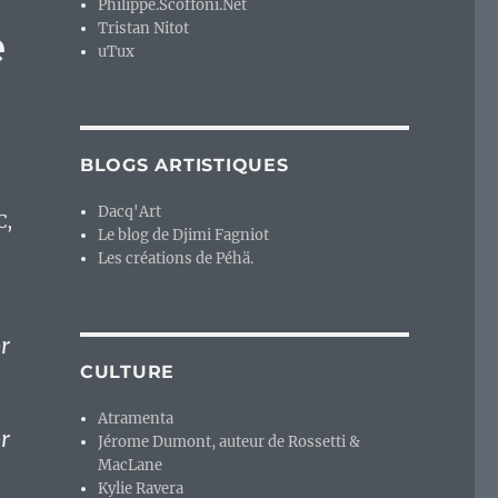
Philippe.Scoffoni.Net
e
Tristan Nitot
uTux
BLOGS ARTISTIQUES
Dacq'Art
C,
Le blog de Djimi Fagniot
Les créations de Péhä.
r
CULTURE
Atramenta
r
Jérome Dumont, auteur de Rossetti &
MacLane
Kylie Ravera