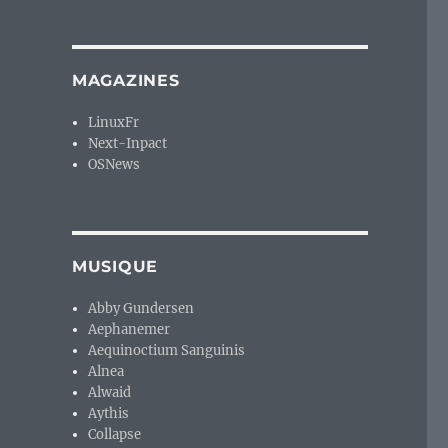
MAGAZINES
LinuxFr
Next-Inpact
OSNews
MUSIQUE
Abby Gundersen
Aephanemer
Aequinoctium Sanguinis
Alnea
Alwaid
Aythis
Collapse