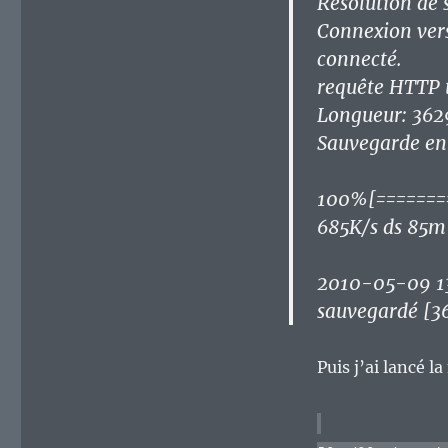
Résolution de 
Connexion vers
connecté.
requête HTTP 
Longueur: 362
Sauvegarde en
100%[========
685K/s ds 85m
2010-05-09 13
sauvegardé [
Puis j’ai lancé l