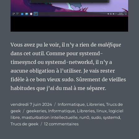
Vous avez pu le voir, il n’y a rien de
maléfique
dans cet outil. Comme pour systemd-
timesyncd ou systemd-networkd, il n’y a
aucune obligation à l’utiliser. Je vais rester
fidèle à ce bon vieux sudo. Sûrement de vieilles
habitudes que j’ai du mal à me séparer.
Publié
Catégories
vendredi 7 juin 2024
Informatique
,
Libreries
,
Trucs de
le
Étiquettes
geek
geekeries
,
Informatique
,
Libreries
,
linux
,
logiciel
libre
,
masturbation intellectuelle
,
run0
,
sudo
,
systemd
,
sur
Trucs de geek
12 commentaires
L’outil
run0