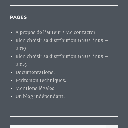
de
systemd,
un
PAGES
pataquès
à
A propos de l’auteur / Me contacter
venir
Bien choisir sa distribution GNU/Linux –
pour
pas
2019
grand-
Bien choisir sa distribution GNU/Linux –
chose
2025
au
final
Documentations.
?
Ecrits non techniques.
Mentions légales
Un blog indépendant.
RE