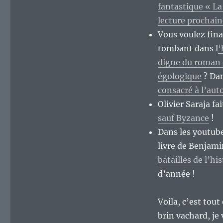
fantastique « La
lecture prochai
Vous voulez fina
tombant dans l
‘
digne du roman 
égologique
? Dan
consacré à l’au
Olivier Saraja fa
sauf Byzance
!
Dans les youtub
livre de Benjami
batailles de l’hi
d’année !
Voila, c’est tout
brin vachard, je