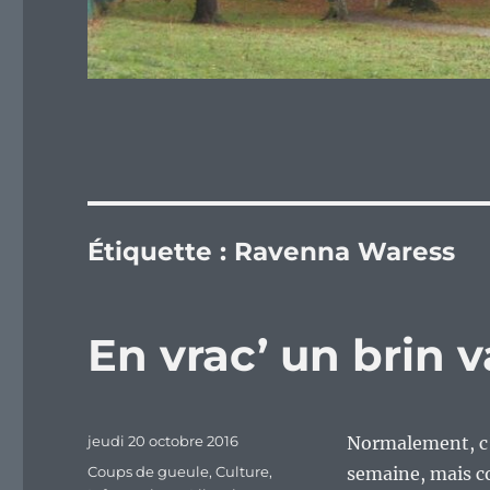
Étiquette :
Ravenna Waress
En vrac’ un brin v
Publié
jeudi 20 octobre 2016
Normalement, c’es
le
Catégories
Coups de gueule
,
Culture
,
semaine, mais co