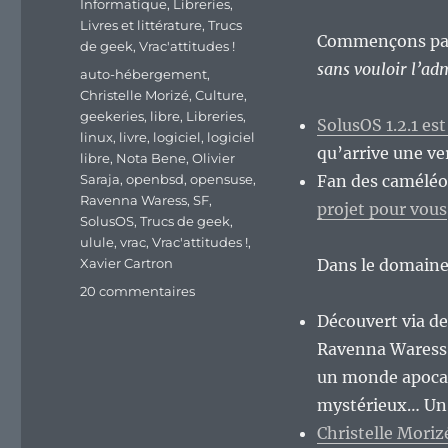
Informatique
,
Libreries
,
Livres et littérature
,
Trucs
Commençons par 
de geek
,
Vrac'attitudes !
sans vouloir l’ad
Étiquettes
auto-hébergement
,
Christelle Morizé
,
Culture
,
geekeries
,
libre
,
Libreries
,
SolusOS 1.2.1 es
linux
,
livre
,
logiciel
,
logiciel
qu’arrive une ve
libre
,
Nota Bene
,
Olivier
Saraja
,
openbsd
,
opensuse
,
Fan des caméléon
Ravenna Waress
,
SF
,
projet pour vous
SolusOS
,
Trucs de geek
,
ulule
,
vrac
,
Vrac'attitudes !
,
Xavier Cartron
Dans le domaine 
sur
20 commentaires
En
Découvert via de
vrac’
Ravenna Waress
un
brin
un monde apocal
vachard
mystérieux… Un a
:)
Christelle Moriz