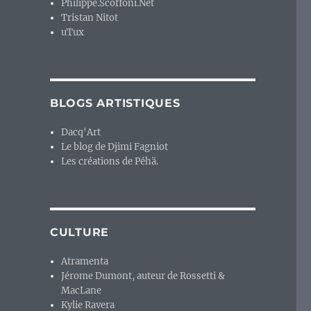
Philippe.Scoffoni.Net
Tristan Nitot
uTux
BLOGS ARTISTIQUES
Dacq'Art
Le blog de Djimi Fagniot
Les créations de Péhä.
CULTURE
Atramenta
Jérome Dumont, auteur de Rossetti &
MacLane
Kylie Ravera