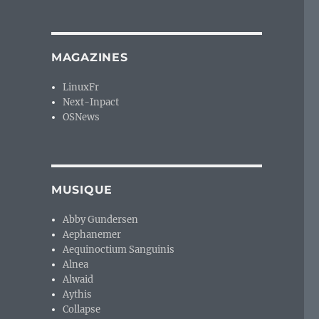
MAGAZINES
LinuxFr
Next-Inpact
OSNews
MUSIQUE
Abby Gundersen
Aephanemer
Aequinoctium Sanguinis
Alnea
Alwaid
Aythis
Collapse