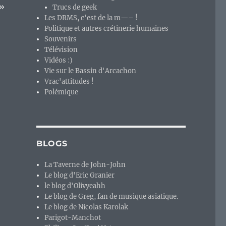
 »
Trucs de geek
Les DRMS, c'est de la m—– !
Politique et autres crétinerie humaines
Souvenirs
Télévision
Vidéos :)
Vie sur le Bassin d'Arcachon
Vrac'attitudes !
Polémique
BLOGS
La Taverne de John-John
Le blog d'Eric Granier
le blog d'Olivyeahh
Le blog de Greg, fan de musique asiatique.
Le blog de Nicolas Karolak
Parigot-Manchot