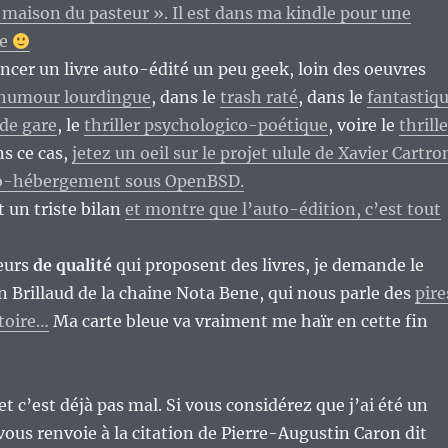
 maison du pasteur ». Il est dans ma kindle pour une
ne
ncer un livre auto-édité un peu geek, loin des oeuvres
humour lourdingue
, dans le
trash raté
, dans le
fantastiq
de gare
, le
thriller psychologico-poétique
, voire le
thrille
s ce cas,
jetez un oeil sur le projet ulule de Xavier Cartro
to-hébergement sous OpenBSD.
it un triste bilan
et montre que l’auto-édition, c’est tout
eurs
de qualité
qui proposent des livres, je demande le
n Brillaud de la chaine Nota Bene, qui nous parle des
pire
stoire…
Ma carte bleue va vraiment me haïr en cette fin
 et c’est déjà pas mal. Si vous considérez que j’ai été un
 vous renvoie à la citation de Pierre-Augustin Caron dit