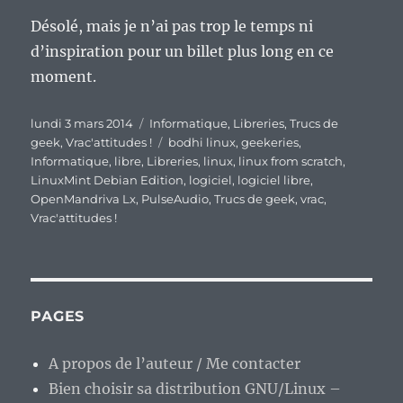
Désolé, mais je n’ai pas trop le temps ni
d’inspiration pour un billet plus long en ce
moment.
Publié
Catégories
lundi 3 mars 2014
Informatique
,
Libreries
,
Trucs de
le
Étiquettes
geek
,
Vrac'attitudes !
bodhi linux
,
geekeries
,
Informatique
,
libre
,
Libreries
,
linux
,
linux from scratch
,
LinuxMint Debian Edition
,
logiciel
,
logiciel libre
,
OpenMandriva Lx
,
PulseAudio
,
Trucs de geek
,
vrac
,
Vrac'attitudes !
PAGES
A propos de l’auteur / Me contacter
Bien choisir sa distribution GNU/Linux –