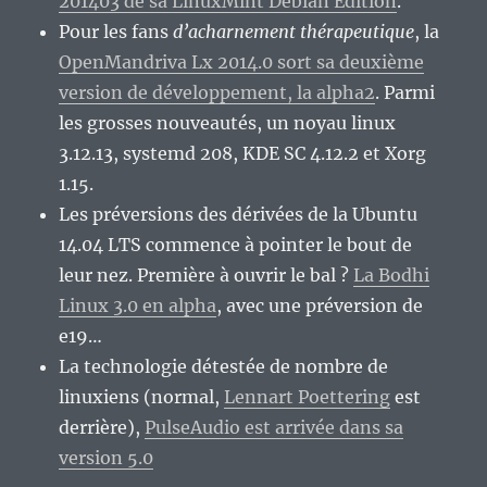
201403 de sa LinuxMint Debian Edition
.
Pour les fans
d’acharnement thérapeutique
, la
OpenMandriva Lx 2014.0 sort sa deuxième
version de développement, la alpha2
. Parmi
les grosses nouveautés, un noyau linux
3.12.13, systemd 208, KDE SC 4.12.2 et Xorg
1.15.
Les préversions des dérivées de la Ubuntu
14.04 LTS commence à pointer le bout de
leur nez. Première à ouvrir le bal ?
La Bodhi
Linux 3.0 en alpha
, avec une préversion de
e19…
La technologie détestée de nombre de
linuxiens (normal,
Lennart Poettering
est
derrière),
PulseAudio est arrivée dans sa
version 5.0