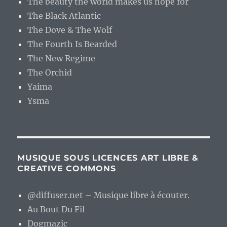
The beauty the world makes us hope for
The Black Atlantic
The Dove & The Wolf
The Fourth Is Bearded
The New Regime
The Orchid
Yaima
Ysma
MUSIQUE SOUS LICENCES ART LIBRE &
CREATIVE COMMONS
@diffuser.net – Musique libre à écouter.
Au Bout Du Fil
Dogmazic