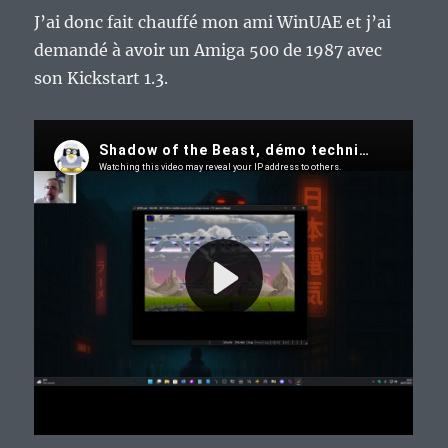
J’ai donc fait chauffé mon ami WinUAE et j’ai
demandé à avoir un Amiga 500 de 1987 avec
son Kickstart 1.3.