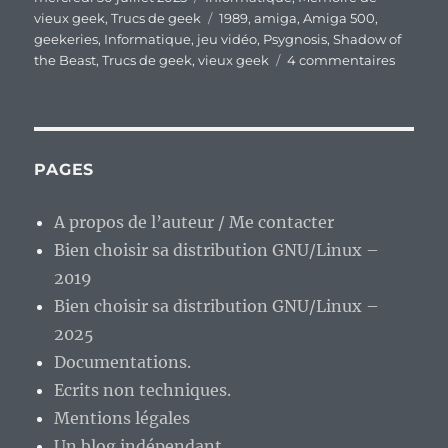
le
Étiquettes
vieux geek
,
Trucs de geek
1989
,
amiga
,
Amiga 500
,
geekeries
,
Informatique
,
jeu vidéo
,
Psygnosis
,
Shadow of
sur
the Beast
,
Trucs de geek
,
vieux geek
4 commentaires
Vieux
geek,
épisode
387
:
PAGES
« Shad
of
A propos de l’auteur / Me contacter
the
Bien choisir sa distribution GNU/Linux –
Beast »
Jeu
2019
ou
Bien choisir sa distribution GNU/Linux –
démo
2025
techniq
jouable
Documentations.
?
Ecrits non techniques.
Mentions légales
Un blog indépendant.