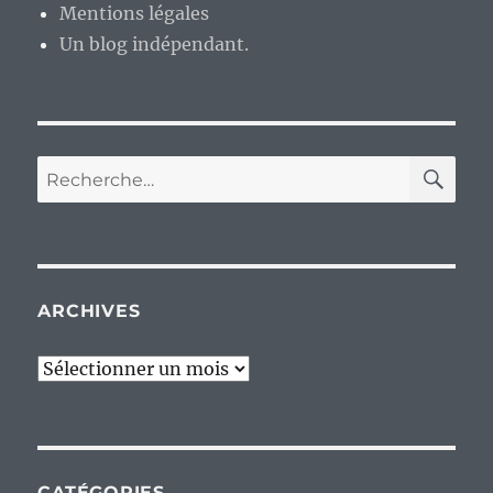
Mentions légales
Un blog indépendant.
RE
Recherche
pour :
ARCHIVES
Archives
CATÉGORIES