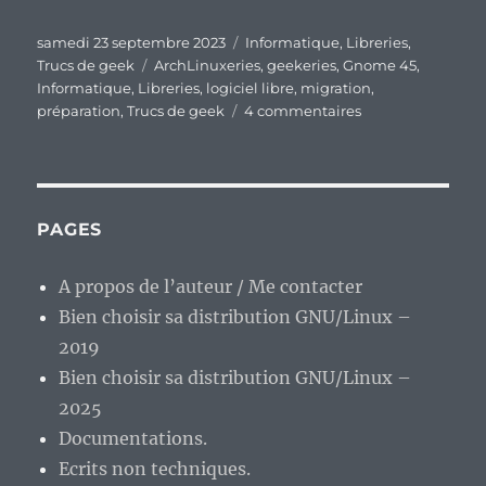
Publié
Catégories
samedi 23 septembre 2023
Informatique
,
Libreries
,
le
Étiquettes
Trucs de geek
ArchLinuxeries
,
geekeries
,
Gnome 45
,
Informatique
,
Libreries
,
logiciel libre
,
migration
,
sur
préparation
,
Trucs de geek
4 commentaires
Le
passage
vers
une
version
PAGES
majeure
de
A propos de l’auteur / Me contacter
Gnome,
Bien choisir sa distribution GNU/Linux –
ça
se
2019
prépare.
Bien choisir sa distribution GNU/Linux –
2025
Documentations.
Ecrits non techniques.