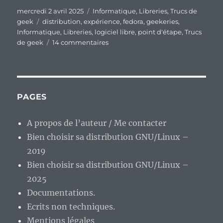
Publié
Catégories
mercredi 2 avril 2025
Informatique
,
Libreries
,
Trucs de
le
Étiquettes
geek
distribution
,
expérience
,
fedora
,
geekeries
,
Informatique
,
Libreries
,
logiciel libre
,
point d'étape
,
Trucs
sur
de geek
14 commentaires
Fedora
41
sur
6
mois,
PAGES
cinquième
point
A propos de l’auteur / Me contacter
d’étape.
Bien choisir sa distribution GNU/Linux –
2019
Bien choisir sa distribution GNU/Linux –
2025
Documentations.
Ecrits non techniques.
Mentions légales