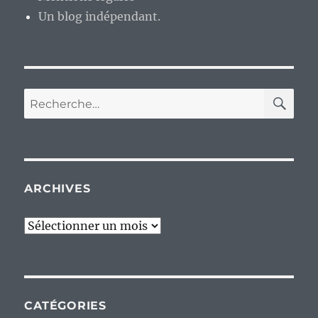
Un blog indépendant.
RE
Recherche
pour :
ARCHIVES
Archives
CATÉGORIES