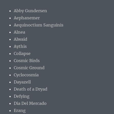
Abby Gundersen
Aephanemer
Aequinoctium Sanguinis
Alnea
Alwaid
Aythis
Collapse
Cosmic Birds
Cosmic Ground
Cyclocosmia
Dayazell
Death of a Dryad
Defying
Dia Del Mercado
Erang