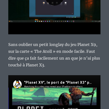
Sans oublier un petit longlay du jeu Planet X9,
sur la carte « The Atoll » en mode facile. Faut
dire que ça fait facilement un an que je n’ai plus
touché à Planet X3.