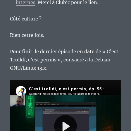
internes
. Merci à Clubic pour le lien.
Côté culture ?
Rien cette fois.
Pour finir, le dernier épisode en date de « C’est
Trolldi, c’est permis », consacré à la Debian
GNU/Linux 13.x.