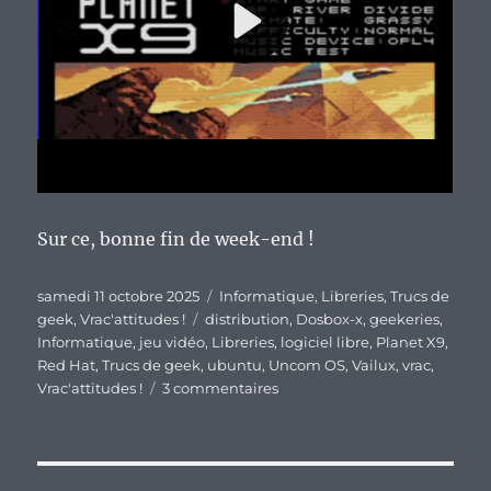
Sur ce, bonne fin de week-end !
Publié
Catégories
samedi 11 octobre 2025
Informatique
,
Libreries
,
Trucs de
le
Étiquettes
geek
,
Vrac'attitudes !
distribution
,
Dosbox-x
,
geekeries
,
Informatique
,
jeu vidéo
,
Libreries
,
logiciel libre
,
Planet X9
,
Red Hat
,
Trucs de geek
,
ubuntu
,
Uncom OS
,
Vailux
,
vrac
,
sur
Vrac'attitudes !
3 commentaires
En
vrac’
de
fin