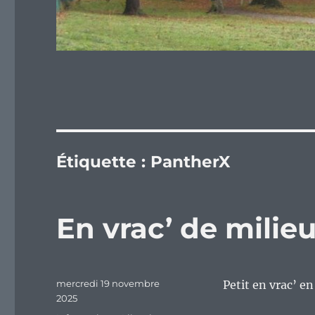
Étiquette :
PantherX
En vrac’ de mili
Publié
mercredi 19 novembre
Petit en vrac’ e
le
2025