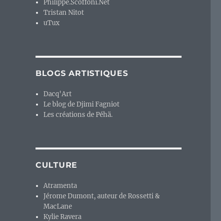
Philippe.Scoffoni.Net
Tristan Nitot
uTux
BLOGS ARTISTIQUES
Dacq'Art
Le blog de Djimi Fagniot
Les créations de Péhä.
CULTURE
Atramenta
Jérome Dumont, auteur de Rossetti &
MacLane
Kylie Ravera