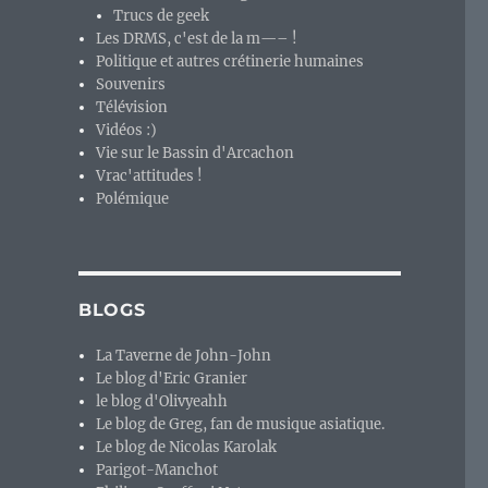
Trucs de geek
Les DRMS, c'est de la m—– !
Politique et autres crétinerie humaines
Souvenirs
Télévision
Vidéos :)
Vie sur le Bassin d'Arcachon
Vrac'attitudes !
Polémique
BLOGS
La Taverne de John-John
Le blog d'Eric Granier
le blog d'Olivyeahh
Le blog de Greg, fan de musique asiatique.
Le blog de Nicolas Karolak
Parigot-Manchot