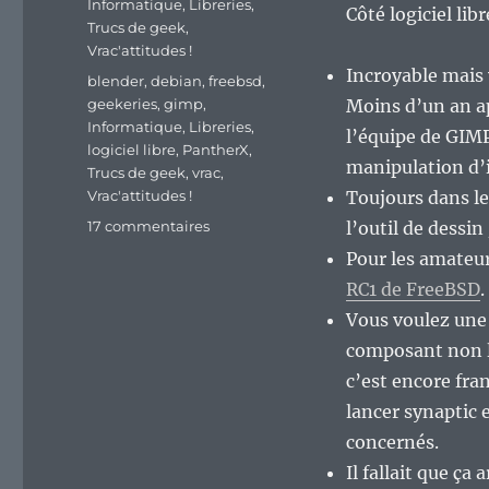
Catégories
Informatique
,
Libreries
,
Côté logiciel lib
Trucs de geek
,
Vrac'attitudes !
Incroyable mais 
Étiquettes
blender
,
debian
,
freebsd
,
geekeries
,
gimp
,
Moins d’un an ap
Informatique
,
Libreries
,
l’équipe de GIMP
logiciel libre
,
PantherX
,
manipulation d’i
Trucs de geek
,
vrac
,
Vrac'attitudes !
Toujours dans le
sur
17 commentaires
l’outil de dessin
En
Pour les amateur
vrac’
RC1 de FreeBSD
.
de
milieu
Vous voulez une
de
composant non l
semaine…
c’est encore fra
lancer synaptic e
concernés.
Il fallait que ça