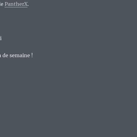
lle
PantherX
.
i
n de semaine !