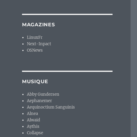
MAGAZINES
LinuxFr
Next-Inpact
OSNews
MUSIQUE
Abby Gundersen
Aephanemer
Aequinoctium Sanguinis
Alnea
Alwaid
Aythis
Collapse