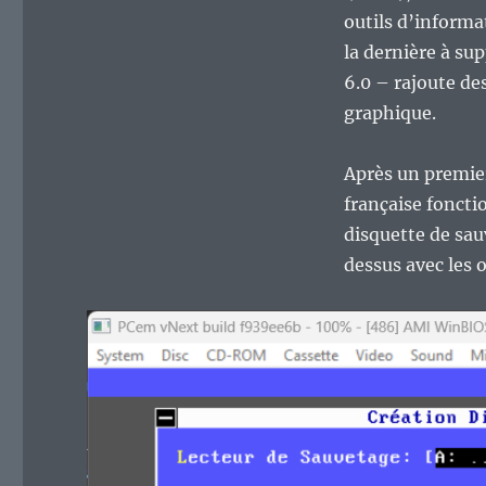
Vieux
outils d’informat
geek,
la dernière à su
épisode
377
6.0 – rajoute de
:
graphique.
Norton
Utilities
8.0,
Après un premier
l’ultime
française foncti
version
disquette de sau
pour
MS-
dessus avec les 
DOS
et
MS-
Windows
3.1x.