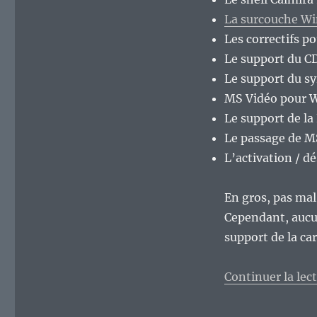
basé
sur
La surcouche W
MS-
Les correctifs p
Windows
Le support du 
3.1
se
Le support du s
la
MS Vidéo pour W
jouait
Le support de l
« moderne ».
Le passage de M
L’activation / d
En gros, pas ma
Cependant, aucun
support de la ca
Continuer la lec