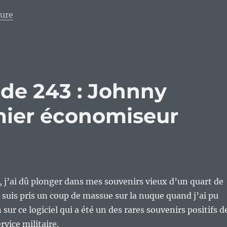
de « Vieux geek, épisode 377 : Norton Utilities 8.0,
ture
ode 243 : Johnny
mier économiseur
, j’ai dû plonger dans mes souvenirs vieux d’un quart de
e suis pris un coup de massue sur la nuque quand j’ai pu
sur ce logiciel qui a été un des rares souvenirs positifs d
rvice militaire.