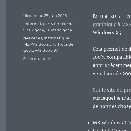
Publié
dimanche 29 juin 2025
En mai 2017 – c
le
Catégories
Informatique
,
Mémoire de
graphique à MS-
vieux geek
,
Trucs de geek
Windows 95.
Étiquettes
geekeries
,
Informatique
,
MS-Windows 3.1x
,
Trucs de
Cela permet de d
geek
,
Windows 97
100% compatible 
sur
3 commentaires
Vieux
appris récemment
geek,
vers l’année 20
épisode
378
:
Sur le site du pr
Windows
sur lequel je n’
97,
de bonnes chose
ou
quand
un
MS Windows 3.1
projet
Le shell Calmira 