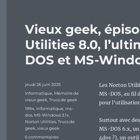
Vieux geek, épiso
Utilities 8.0, l’u
DOS et MS-Window
Publié
jeudi 26 juin 2025
Les Norton Utili
le
Catégories
Informatique
,
Mémoire de
MS-DOS, au fil d
vieux geek
,
Trucs de geek
pour l’utilisat
Étiquettes
1994
,
Informatique
,
ms-
dos
,
MS-Windows 3.1x
,
Surtout avec des
Norton Utilities
,
Trucs de
geek
,
vieux geek
MS-DOS 6.x, un 
sur
6 commentaires
4dos ?), un outil