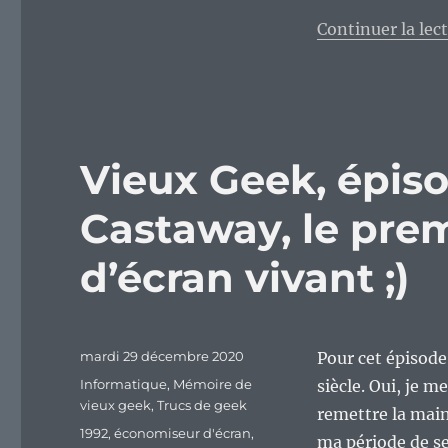
Continuer la lec
Vieux Geek, épis
Castaway, le pre
d’écran vivant ;)
Publié
mardi 29 décembre 2020
Pour cet épisode
le
Catégories
Informatique
,
Mémoire de
siècle. Oui, je m
vieux geek
,
Trucs de geek
remettre la main 
Étiquettes
1992
,
économiseur d'écran
,
ma période de se