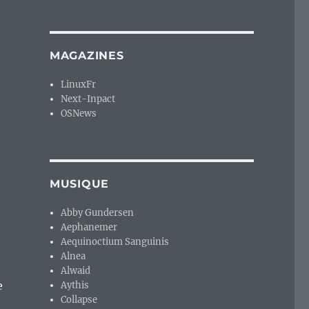
 l’ultime version pour MS-DOS et MS-Windows 3.1x. »
MAGAZINES
LinuxFr
Next-Inpact
OSNews
MUSIQUE
Abby Gundersen
Aephanemer
Aequinoctium Sanguinis
Alnea
Alwaid
e
Aythis
Collapse