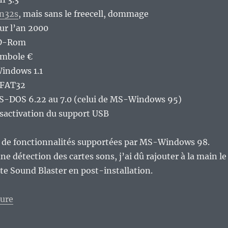
in32s
, mais sans le freecell, dommage
our l’an 2000
CD-Rom
ymbole €
indows 1.1
a FAT32
S-DOS 6.22 au 7.0 (celui de MS-Windows 95)
ésactivation du support USB
l de fonctionnalités supportées par MS-Windows 98.
e détection des cartes sons, j’ai dû rajouter à la main le
rte Sound Blaster en post-installation.
de « Vieux geek, épisode 378 : Windows 97, ou quand 
ture