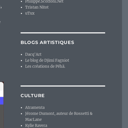
Philippe.Scoffoni.Net
,
Tristan Nitot
uTux
e
BLOGS ARTISTIQUES
Dacq'Art
Le blog de Djimi Fagniot
Les créations de Péhä.
CULTURE
Atramenta
Jérome Dumont, auteur de Rossetti &
MacLane
Kylie Ravera