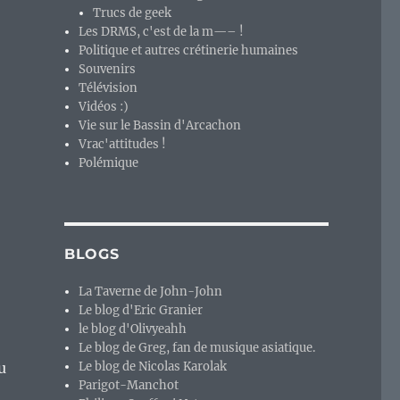
Trucs de geek
Les DRMS, c'est de la m—– !
Politique et autres crétinerie humaines
Souvenirs
Télévision
Vidéos :)
Vie sur le Bassin d'Arcachon
Vrac'attitudes !
Polémique
BLOGS
La Taverne de John-John
Le blog d'Eric Granier
le blog d'Olivyeahh
Le blog de Greg, fan de musique asiatique.
u
Le blog de Nicolas Karolak
Parigot-Manchot