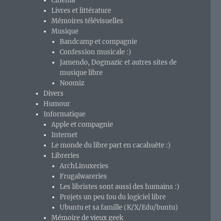
Cinéma
Livres et littérature
Mémoires télévisuelles
Musique
Bandcamp et compagnie
Confession musicale :)
Jamendo, Dogmazic et autres sites de
musique libre
Noomiz
Divers
Humour
Informatique
Apple et compagnie
Internet
Le monde du libre part en cacahuète :)
Libreries
ArchLinuxeries
Frugalwareries
Les libristes sont aussi des humains :)
un projet basé sur MS-Windows 3.1 se la jouait « modern
Projets un peu fou du logiciel libre
Ubuntu et sa famille (K/X/Edu/buntu)
Mémoire de vieux geek