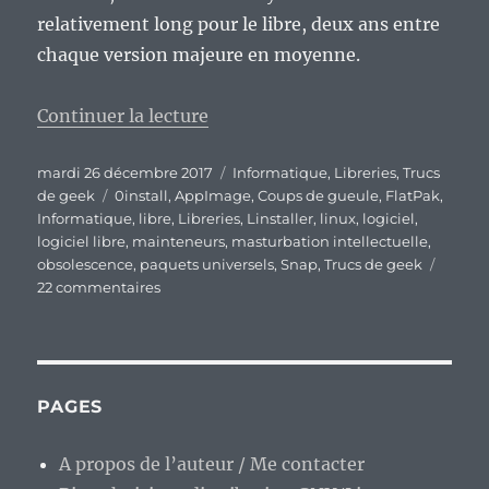
relativement long pour le libre, deux ans entre
chaque version majeure en moyenne.
de « Les paquets universels, cro
Continuer la lecture
Publié
Catégories
mardi 26 décembre 2017
Informatique
,
Libreries
,
Trucs
le
Étiquettes
de geek
0install
,
AppImage
,
Coups de gueule
,
FlatPak
,
Informatique
,
libre
,
Libreries
,
Linstaller
,
linux
,
logiciel
,
logiciel libre
,
mainteneurs
,
masturbation intellectuelle
,
obsolescence
,
paquets universels
,
Snap
,
Trucs de geek
sur
22 commentaires
Les
paquets
universels,
croque-
mort
PAGES
des
mainteneurs
A propos de l’auteur / Me contacter
de