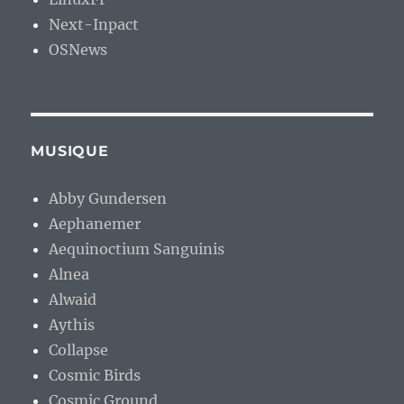
Next-Inpact
OSNews
MUSIQUE
Abby Gundersen
Aephanemer
Aequinoctium Sanguinis
Alnea
Alwaid
Aythis
Collapse
Cosmic Birds
Cosmic Ground