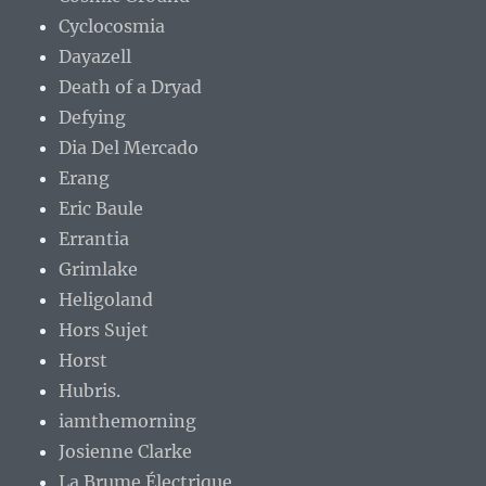
Cyclocosmia
Dayazell
Death of a Dryad
Defying
Dia Del Mercado
Erang
Eric Baule
Errantia
Grimlake
Heligoland
Hors Sujet
Horst
Hubris.
iamthemorning
Josienne Clarke
La Brume Électrique