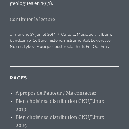
géologues en 1978.
de « « This Is For Our Sins », le
Continuer la lecture
Publié
Catégories
Étiquettes
dimanche 27 juillet 2014
Culture
,
Musique
album
,
le
bandcamp
,
Culture
,
histoire
,
instrumental
,
Lowercase
Noises
,
Lykov
,
Musique
,
post-rock
,
This Is For Our Sins
PAGES
A propos de l’auteur / Me contacter
Bien choisir sa distribution GNU/Linux –
2019
Bien choisir sa distribution GNU/Linux –
2025