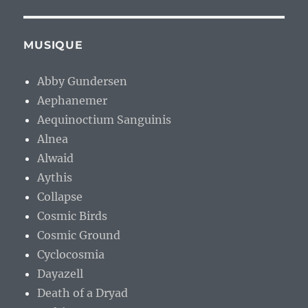
MUSIQUE
Abby Gundersen
Aephanemer
Aequinoctium Sanguinis
Alnea
Alwaid
Aythis
Collapse
Cosmic Birds
Cosmic Ground
Cyclocosmia
Dayazell
Death of a Dryad