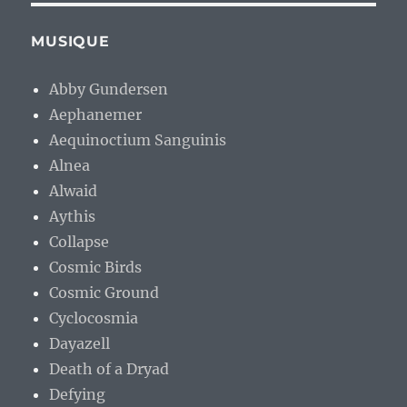
MUSIQUE
Abby Gundersen
Aephanemer
Aequinoctium Sanguinis
Alnea
Alwaid
Aythis
Collapse
Cosmic Birds
Cosmic Ground
Cyclocosmia
Dayazell
Death of a Dryad
Defying