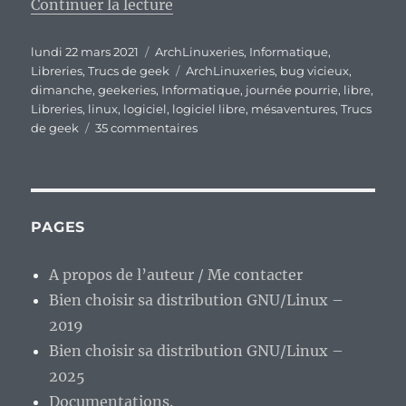
de « Il ne faudrait jamais tomb
Continuer la lecture
Publié
Catégories
lundi 22 mars 2021
ArchLinuxeries
,
Informatique
,
le
Étiquettes
Libreries
,
Trucs de geek
ArchLinuxeries
,
bug vicieux
,
dimanche
,
geekeries
,
Informatique
,
journée pourrie
,
libre
,
Libreries
,
linux
,
logiciel
,
logiciel libre
,
mésaventures
,
Trucs
sur
de geek
35 commentaires
Il
ne
faudrait
jamais
tomber
PAGES
sur
un
A propos de l’auteur / Me contacter
bug
Bien choisir sa distribution GNU/Linux –
un
dimanche…
2019
Jamais
Bien choisir sa distribution GNU/Linux –
!
2025
Documentations.