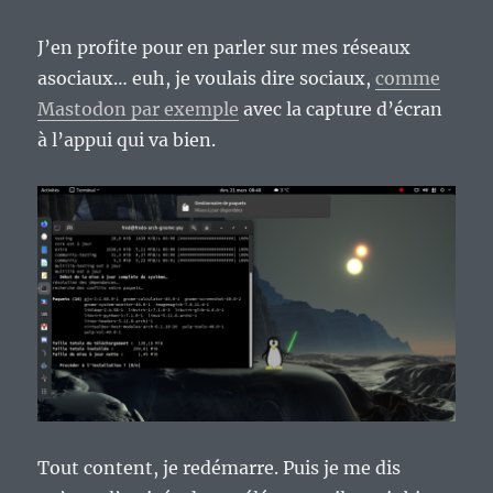
J’en profite pour en parler sur mes réseaux
asociaux… euh, je voulais dire sociaux,
comme
Mastodon par exemple
avec la capture d’écran
à l’appui qui va bien.
Tout content, je redémarre. Puis je me dis