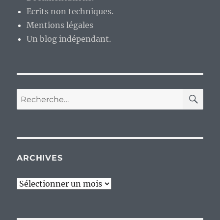
Ecrits non techniques.
Mentions légales
Un blog indépendant.
RE
Recherche
pour :
ARCHIVES
Archives