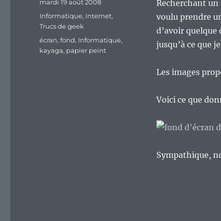
Publié
mardi 19 août 2008
Recherchant un f
le
Catégories
Informatique
,
Internet
,
voulu prendre un
Trucs de geek
d’avoir quelque 
Étiquettes
écran
,
fond
,
Informatique
,
jusqu’à ce que j
kayaga
,
papier peint
Les images prop
Voici ce que don
Sympathique, n