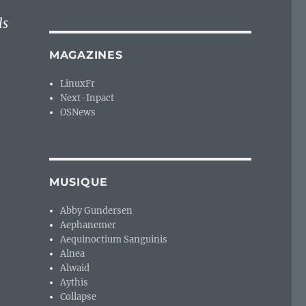
ls
MAGAZINES
LinuxFr
Next-Inpact
OSNews
MUSIQUE
Abby Gundersen
 »
Aephanemer
Aequinoctium Sanguinis
Alnea
Alwaid
Aythis
Collapse