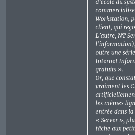
d’école du sys
commercialise
Workstation, p
client, qui reç
L’autre, NT Ser
l’information)
outre une séri
Internet Infor
gratuits ».
Or, que const
vraiment les C
artificielleme
les mêmes ligne
entrée dans la
« Server », plu
tâche aux peti