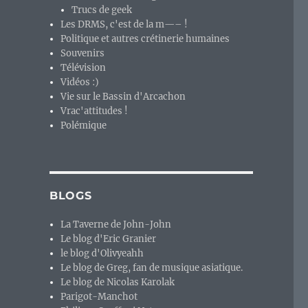
Trucs de geek
Les DRMS, c'est de la m—– !
Politique et autres crétinerie humaines
Souvenirs
Télévision
Vidéos :)
Vie sur le Bassin d'Arcachon
Vrac'attitudes !
Polémique
BLOGS
La Taverne de John-John
Le blog d'Eric Granier
le blog d'Olivyeahh
Le blog de Greg, fan de musique asiatique.
Le blog de Nicolas Karolak
Parigot-Manchot