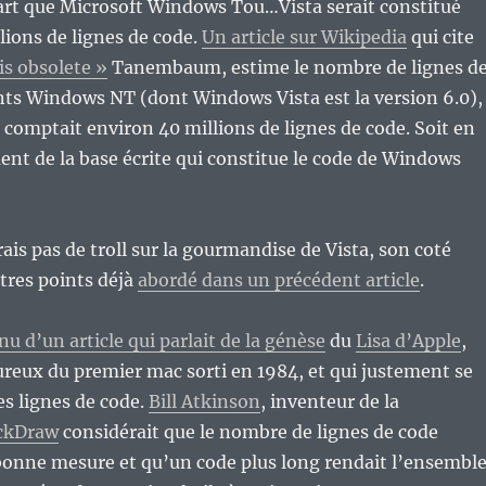
part que Microsoft Windows Tou…Vista serait constitué
lions de lignes de code.
Un article sur Wikipedia
qui cite
is obsolete »
Tanembaum, estime le nombre de lignes d
nts Windows NT (dont Windows Vista est la version 6.0),
omptait environ 40 millions de lignes de code. Soit en
ent de la base écrite qui constitue le code de Windows
ais pas de troll sur la gourmandise de Vista, son coté
utres points déjà
abordé dans un précédent article
.
u d’un article qui parlait de la génèse
du
Lisa d’Apple
,
reux du premier mac sorti en 1984, et qui justement se
s lignes de code.
Bill Atkinson
, inventeur de la
ckDraw
considérait que le nombre de lignes de code
bonne mesure et qu’un code plus long rendait l’ensembl