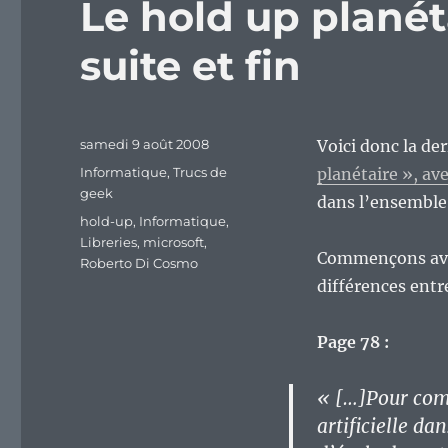
Le hold up planéta
suite et fin
Publié
samedi 9 août 2008
Voici donc la der
le
Catégories
Informatique
,
Trucs de
planétaire », av
geek
dans l’ensemble
Étiquettes
hold-up
,
Informatique
,
Libreries
,
microsoft
,
Commençons avec
Roberto Di Cosmo
différences entr
Page 78 :
« […]Pour comp
artificielle da