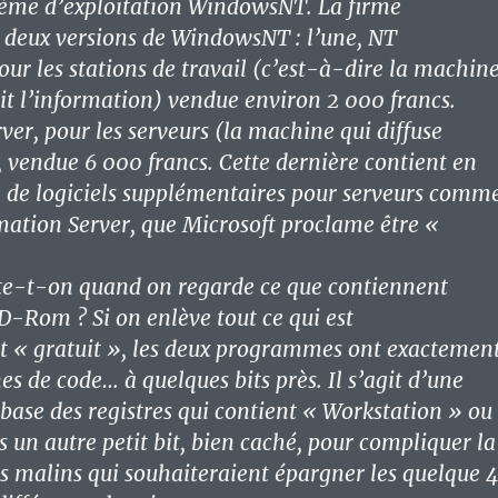
tème d’exploitation WindowsNT. La firme
 deux versions de WindowsNT : l’une, NT
our les stations de travail (c’est-à-dire la machin
oit l’information) vendue environ 2 000 francs.
ver, pour les serveurs (la machine qui diffuse
, vendue 6 000 francs. Cette dernière contient en
e de logiciels supplémentaires pour serveurs comm
mation Server, que Microsoft proclame être «
ate-t-on quand on regarde ce que contiennent
D-Rom ? Si on enlève tout ce qui est
nt « gratuit », les deux programmes ont exactemen
s de code… à quelques bits près. Il s’agit d’une
 base des registres qui contient « Workstation » ou
s un autre petit bit, bien caché, pour compliquer la
ts malins qui souhaiteraient épargner les quelque 