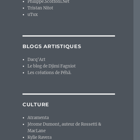
Philippe.Scoffoni.Net
Tristan Nitot
uTux
BLOGS ARTISTIQUES
Dacq'Art
Le blog de Djimi Fagniot
Les créations de Péhä.
CULTURE
Atramenta
Jérome Dumont, auteur de Rossetti &
MacLane
Kylie Ravera