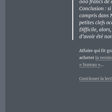
000 francs de d
Conclusion : si
compris dans NT
petites clefs o
Difficile, alor
d’avoir été no
Affaire qui fit g
acheter
la versi
« bureau »
…
Continuer la lec