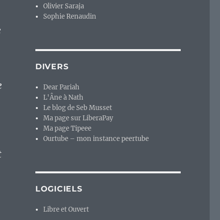
Olivier Saraja
Sophie Renaudin
e
DIVERS
e
Dear Pariah
L'Âne à Nath
Le blog de Seb Musset
Ma page sur LiberaPay
Ma page Tipeee
Ourtube – mon instance peertube
t
LOGICIELS
4
Libre et Ouvert