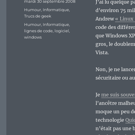
Publié
mardi 30 septembre 2008
J’ai lu quelque 
le
Catégories
Humour
,
Informatique
,
d’environ 75 mil
Trucs de geek
Andrew
« Linux 
Étiquettes
Humour
,
Informatique
,
code des différe
lignes de code
,
logiciel
,
que Windows XP c
windows
gros, le doublem
Vista.
Non, je ne lancer
sécuritaire ou a
Je
me suis souven
l’ancêtre malheu
moque un peu de
technologie
Qui
n’était pas une 