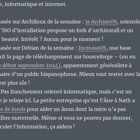
re, informatique et internet.
basée sur Archlinux de la semaine :
la ArchianOS
, orienté
l’ISO d’installation propose un fork d’archinstall et un
te beauté. Intérêt ? Aucun pour le moment !
basée sur Debian de la semaine :
IncreaseOS
, une base
xit la page de téléchargement sur Sourceforge – (on en
ce début septembre 2024)
, apparemment généraliste à
aire d’un public hispanophone. Mieux vaut rester avec l
st plus sûr !
: Pas franchement orienté informatique, mais c’est un
e je relaye ici. La petite entreprise qu’est l’Âne à Nath a
te de fonds
pour aider un ânon dont la mère n’a pas
fibre maternelle. Même si vous ne pouvez pas donner,
rculer l’information, ça aidera !