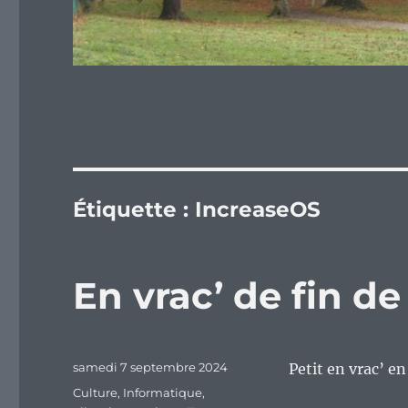
Étiquette :
IncreaseOS
En vrac’ de fin d
Publié
samedi 7 septembre 2024
Petit en vrac’ e
le
Catégories
Culture
,
Informatique
,