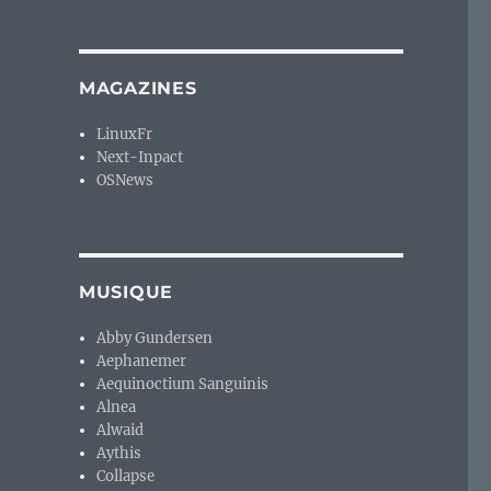
MAGAZINES
LinuxFr
Next-Inpact
OSNews
MUSIQUE
Abby Gundersen
Aephanemer
Aequinoctium Sanguinis
Alnea
Alwaid
Aythis
Collapse