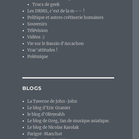
Trucs de geek
Les DRMS, c'est de la m—– !
Politique et autres crétinerie humaines
Souvenirs
Télévision
Vidéos :)
Vie sur le Bassin d'Arcachon
Vrac'attitudes !
Polémique
BLOGS
La Taverne de John-John
Le blog d'Eric Granier
le blog d'Olivyeahh
Le blog de Greg, fan de musique asiatique.
Le blog de Nicolas Karolak
Parigot-Manchot