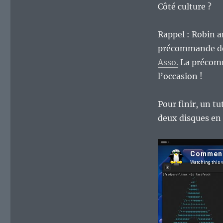
Côté culture ?
Rappel : Robin 
précommande de
Asso.
La précomm
l’occasion !
Pour finir, un t
deux disques en u