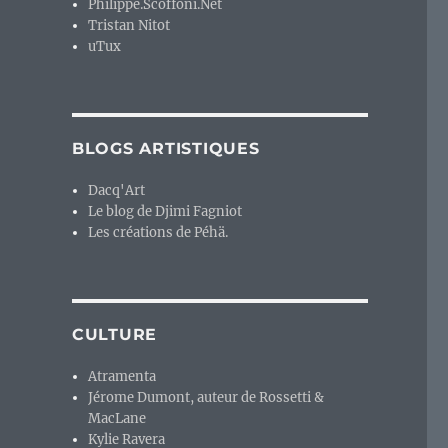
Philippe.Scoffoni.Net
Tristan Nitot
uTux
BLOGS ARTISTIQUES
Dacq'Art
Le blog de Djimi Fagniot
Les créations de Péhä.
CULTURE
Atramenta
Jérome Dumont, auteur de Rossetti &
MacLane
Kylie Ravera