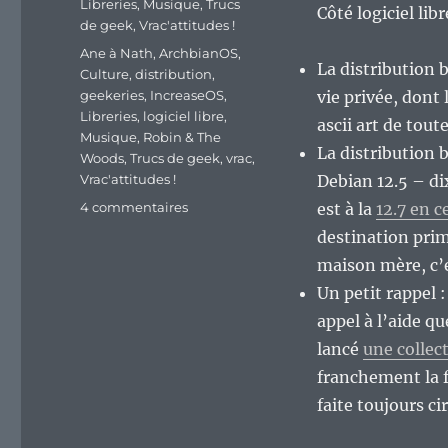
Libreries
,
Musique
,
Trucs
Côté logiciel lib
de geek
,
Vrac'attitudes !
Étiquettes
Ane à Nath
,
ArchbianOS
,
La distribution 
Culture
,
distribution
,
geekeries
,
IncreaseOS
,
vie privée, dont 
Libreries
,
logiciel libre
,
ascii art de tou
Musique
,
Robin & The
La distribution 
Woods
,
Trucs de geek
,
vrac
,
Vrac'attitudes !
Debian 12.5 – di
sur
4 commentaires
est à la
12.7 en 
En
destination prim
vrac’
maison mère, c’e
de
fin
Un petit rappel 
de
appel à l’aide qu
semaine…
lancé
une collec
franchement la 
faite toujours ci