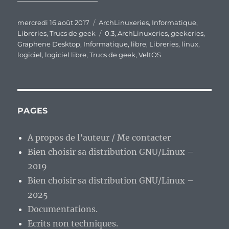
Publié
Catégories
mercredi 16 août 2017
ArchLinuxeries
,
Informatique
,
le
Étiquettes
Libreries
,
Trucs de geek
0.3
,
ArchLinuxeries
,
geekeries
,
Graphene Desktop
,
Informatique
,
libre
,
Libreries
,
linux
,
logiciel
,
logiciel libre
,
Trucs de geek
,
VeltOS
PAGES
A propos de l’auteur / Me contacter
Bien choisir sa distribution GNU/Linux –
2019
Bien choisir sa distribution GNU/Linux –
2025
Documentations.
Ecrits non techniques.