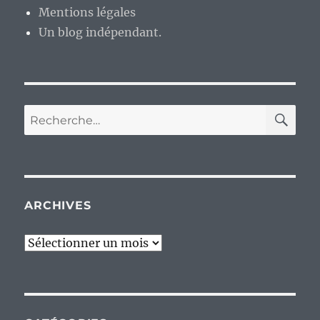
Mentions légales
Un blog indépendant.
RE
Recherche
pour :
ARCHIVES
Archives