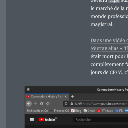
devenu
sur
ùcpm
Geek,
épisode
le marché de la 
255
monde professio
:
magistral.
Ah,
les
disquettes
Dans une vidéo 
fournies
Murray alias « T
avec
l’Amstrad
était mort pour l
CPC
complètement fa
6128.
jours de CP/M, c