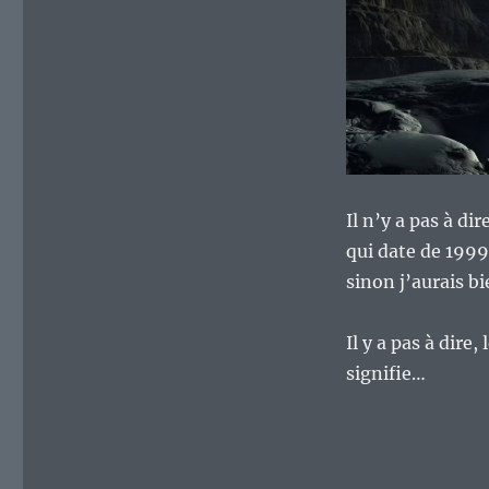
Il n’y a pas à d
qui date de 1999
sinon j’aurais b
Il y a pas à dir
signifie…