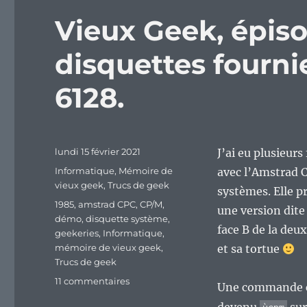
Vieux Geek, épiso
disquettes fourni
6128.
Publié
lundi 15 février 2021
J’ai eu plusieurs
le
Catégories
Informatique
,
Mémoire de
avec l’Amstrad C
vieux geek
,
Trucs de geek
systèmes. Elle p
Étiquettes
1985
,
amstrad CPC
,
CP/M
,
une version dite 
démo
,
disquette système
,
face B de la deu
geekeries
,
Informatique
,
mémoire de vieux geek
,
et sa tortue
Trucs de geek
sur
11 commentaires
Une commande cla
Vieux