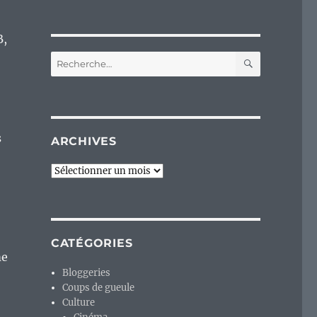
B,
RECHERC
Recherche
pour :
s
ARCHIVES
Archives
CATÉGORIES
me
Bloggeries
Coups de gueule
Culture