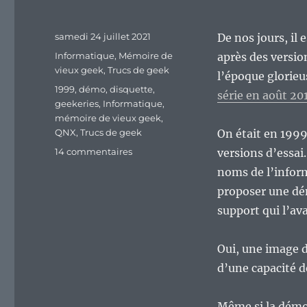
Publié
samedi 24 juillet 2021
De nos jours, il
le
Catégories
Informatique
,
Mémoire de
après des versio
vieux geek
,
Trucs de geek
l’époque glorie
Étiquettes
1999
,
démo
,
disquette
,
série en août 201
geekeries
,
Informatique
,
mémoire de vieux geek
,
QNX
,
Trucs de geek
On était en 1999
sur
14 commentaires
versions d’essai
Vieux
noms de l’infor
Geek,
proposer une dém
épisode
281
support qui l’ava
:
Quand
Oui, une image d
QNX
proposait
d’une capacité d
une
démo
Même si la démo 