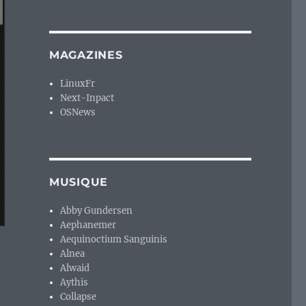
MAGAZINES
LinuxFr
Next-Inpact
OSNews
MUSIQUE
Abby Gundersen
Aephanemer
Aequinoctium Sanguinis
Alnea
Alwaid
Aythis
Collapse