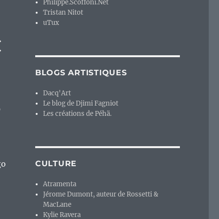
Philippe.Scoffoni.Net
Tristan Nitot
uTux
C
BLOGS ARTISTIQUES
Dacq'Art
Le blog de Djimi Fagniot
9
Les créations de Péhä.
go
CULTURE
Atramenta
Jérome Dumont, auteur de Rossetti &
MacLane
Kylie Ravera