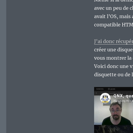
de
son
avec un peu de ch
OS
avait l’OS, mais
qui
compatible HTML
tenait
sur
une
J’ai donc récup
disquette…
créer une disque
vous montrer la c
Voici donc une vi
disquette ou de 