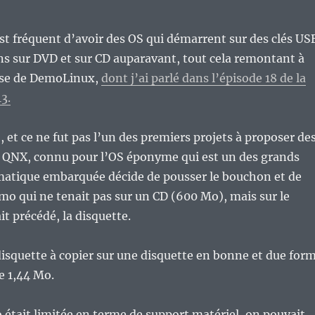
 est fréquent d’avoir des OS qui démarrent sur des clés US
ns sur DVD et sur CD auparavant, tout cela remontant à
use de DemoLinux,
dont j’ai parlé dans l’épisode 18 de la
3.
, et ce ne fut pas l’un des premiers projets à proposer de
. QNX, connu pour l’OS éponyme qui est un des grands
matique embarquée décide de pousser le bouchon et de
o qui ne tenait pas sur un CD (600 Mo), mais sur le
it précédé, la disquette.
isquette à copier sur une disquette en bonne et due for
e 1,44 Mo.
était limitée en terme de support matériel, on pouvait