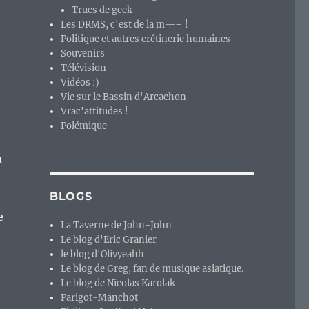
Trucs de geek
Les DRMS, c'est de la m—– !
Politique et autres crétinerie humaines
Souvenirs
Télévision
Vidéos :)
Vie sur le Bassin d'Arcachon
Vrac'attitudes !
Polémique
S
u
BLOGS
e
La Taverne de John-John
Le blog d'Eric Granier
le blog d'Olivyeahh
Le blog de Greg, fan de musique asiatique.
Le blog de Nicolas Karolak
Parigot-Manchot