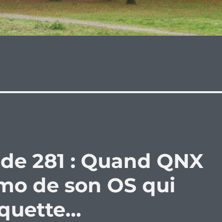
ode 281 : Quand QNX
mo de son OS qui
squette…