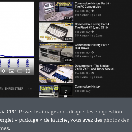
é via CPC-Power
les images des disquettes en question
.
’onglet « package » de la fiche, vous avez des
photos des
èmes
.