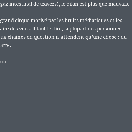
az intestinal de travers), le bilan est plus que mauvais.
grand cirque motivé par les bruits médiatiques et les
ire des vues. Il faut le dire, la plupart des personnes
ux chaines en question n’attendent qu’une chose : du
arre.
de « Le Youtube linux francophone, mais ça devient l
ture