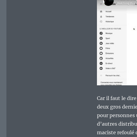
merde
!
Car il faut le di
deux gros derni
pour personnes 
d’autres distribu
maciste refoulé 