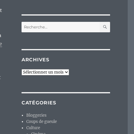
t
RECHERC
Recherche
pour :
a
e
ARCHIVES
Archives
t
CATÉGORIES
Bloggeries
Coups de gueule
Culture