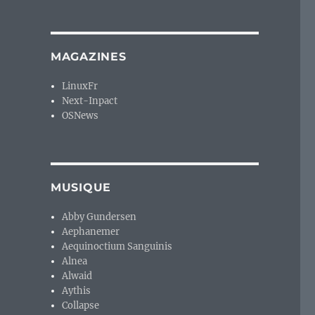
MAGAZINES
LinuxFr
Next-Inpact
OSNews
MUSIQUE
Abby Gundersen
Aephanemer
Aequinoctium Sanguinis
Alnea
Alwaid
Aythis
Collapse