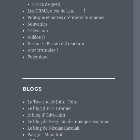
Trucs de geek
Les DRMS, c'est de la m—– !
Politique et autres crétinerie humaines
Souvenirs
Télévision
Vidéos :)
Vie sur le Bassin d'Arcachon
Vrac'attitudes !
Polémique
a merde ! »
BLOGS
La Taverne de John-John
Le blog d'Eric Granier
le blog d'Olivyeahh
Le blog de Greg, fan de musique asiatique.
Le blog de Nicolas Karolak
Parigot-Manchot