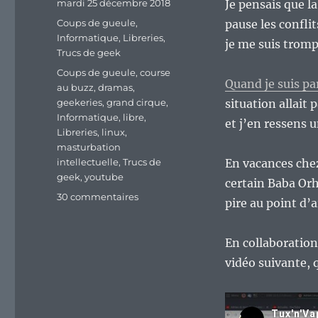
Publié
mardi 25 décembre 2018
Je pensais que l
le
Catégories
Coups de gueule
,
pause les conflit
Informatique
,
Libreries
,
je me suis trom
Trucs de geek
Étiquettes
Coups de gueule
,
course
Quand je suis p
au buzz
,
dramas
,
geekeries
,
grand cirque
,
situation allait 
Informatique
,
libre
,
et j’en ressens 
Libreries
,
linux
,
masturbation
intellectuelle
,
Trucs de
En vacances chez
geek
,
youtube
certain Baba Orh
sur
30 commentaires
pire au point d’
Le
Youtube
linux
En collaboration
francophone,
vidéo suivante, 
mais
ça
devient
la