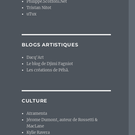
Philippe.Scoffoni.Net
Tristan Nitot
uTux
BLOGS ARTISTIQUES
Dacq'Art
Le blog de Djimi Fagniot
Les créations de Péhä.
CULTURE
Atramenta
Jérome Dumont, auteur de Rossetti &
MacLane
Kylie Ravera