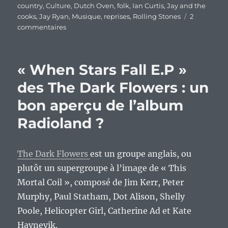
le
country
,
Culture
,
Dutch Oven
,
folk
,
Ian Curtis
,
Jay and the
cooks
,
Jay Ryan
,
Musique
,
reprises
,
Rolling Stones
2
sur
commentaires
Jay
&
The
« When Stars Fall E​.​P »
Cooks
:
des The Dark Flowers : un
« Dutch
bon aperçu de l’album
Oven »,
un
Radioland ?
album
de
reprises
The Dark Flowers
est un groupe anglais, ou
qui
fleurent
plutôt un supergroupe à l’image de « This
bon
Mortal Coil », composé de Jim Kerr, Peter
le
Murphy, Paul Statham, Dot Alison, Shelly
folk,
la
Poole, Helicopter Girl, Catherine Ad et Kate
country
Havnevik.