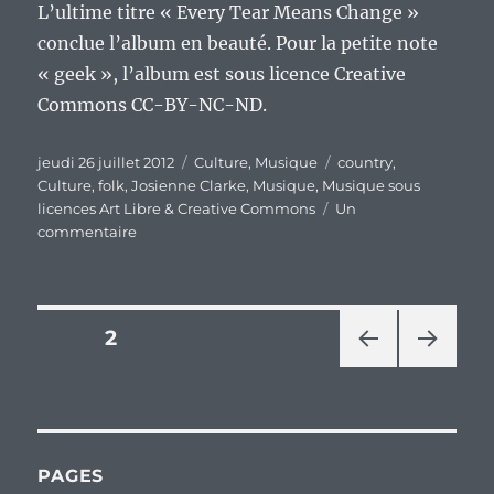
L’ultime titre « Every Tear Means Change »
conclue l’album en beauté. Pour la petite note
« geek », l’album est sous licence Creative
Commons CC-BY-NC-ND.
Publié
Catégories
Étiquettes
jeudi 26 juillet 2012
Culture
,
Musique
country
,
le
Culture
,
folk
,
Josienne Clarke
,
Musique
,
Musique sous
licences Art Libre & Creative Commons
Un
sur
commentaire
« Homemade
Heartache
EP »,
le
Pagination
PAGE
2
dernier
bijou
PAG
PAG
des
de
E
E
Josienne
PRÉ
SUIV
publications
CÉD
ANT
Clarke
ENT
E
et
PAGES
E
Ben