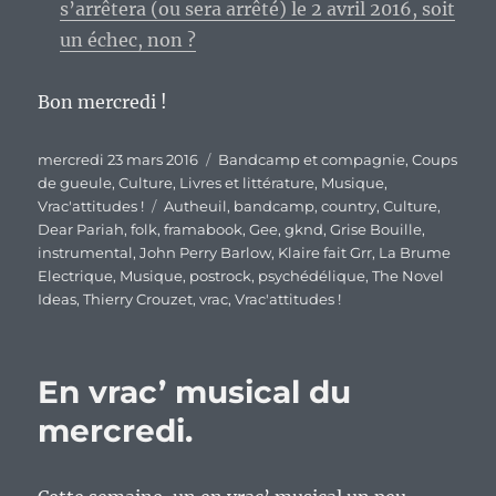
s’arrêtera (ou sera arrêté) le 2 avril 2016, soit
un échec, non ?
Bon mercredi !
Publié
Catégories
mercredi 23 mars 2016
Bandcamp et compagnie
,
Coups
le
de gueule
,
Culture
,
Livres et littérature
,
Musique
,
Étiquettes
Vrac'attitudes !
Autheuil
,
bandcamp
,
country
,
Culture
,
Dear Pariah
,
folk
,
framabook
,
Gee
,
gknd
,
Grise Bouille
,
instrumental
,
John Perry Barlow
,
Klaire fait Grr
,
La Brume
Electrique
,
Musique
,
postrock
,
psychédélique
,
The Novel
Ideas
,
Thierry Crouzet
,
vrac
,
Vrac'attitudes !
En vrac’ musical du
mercredi.