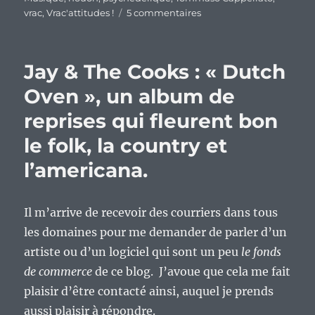
sur
vrac
,
Vrac'attitudes !
5 commentaires
En
vrac’
musical
Jay & The Cooks : « Dutch
du
mercredi.
Oven », un album de
reprises qui fleurent bon
le folk, la country et
l’americana.
Il m’arrive de recevoir des courriers dans tous
les domaines pour me demander de parler d’un
artiste ou d’un logiciel qui sont un peu
le fonds
de commerce
de ce blog. J’avoue que cela me fait
plaisir d’être contacté ainsi, auquel je prends
aussi plaisir à répondre.