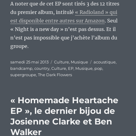
A noter que de cet EP sont tirés 3 des 12 titres
du premier album, intitulé
« Radioland » qui
est disponible entre autres sur Amazon
. Seul
« Night is a new day » n’est pas dessus. Et il
n’est pas impossible que j’achète l’album du
groupe.
Publié
Catégories
Étiquettes
samedi 25 mai 2013
Culture
,
Musique
acoustique
,
le
bandcamp
,
country
,
Culture
,
EP
,
Musique
,
pop
,
supergroupe
,
The Dark Flowers
« Homemade Heartache
EP », le dernier bijou de
Josienne Clarke et Ben
Walker