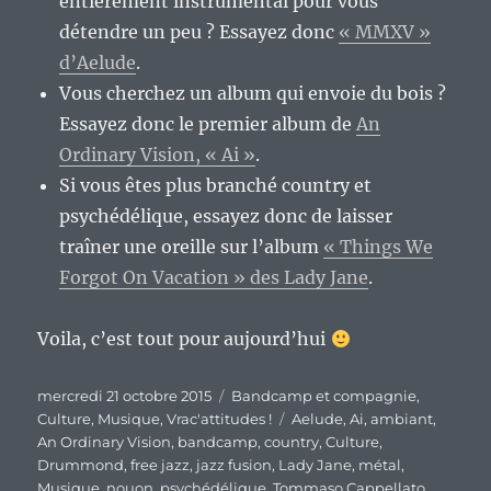
entièrement instrumental pour vous
détendre un peu ? Essayez donc
« MMXV »
d’Aelude
.
Vous cherchez un album qui envoie du bois ?
Essayez donc le premier album de
An
Ordinary Vision, « Ai »
.
Si vous êtes plus branché country et
psychédélique, essayez donc de laisser
traîner une oreille sur l’album
« Things We
Forgot On Vacation » des Lady Jane
.
Voila, c’est tout pour aujourd’hui
Publié
Catégories
mercredi 21 octobre 2015
Bandcamp et compagnie
,
le
Étiquettes
Culture
,
Musique
,
Vrac'attitudes !
Aelude
,
Ai
,
ambiant
,
An Ordinary Vision
,
bandcamp
,
country
,
Culture
,
Drummond
,
free jazz
,
jazz fusion
,
Lady Jane
,
métal
,
Musique
,
nouon
,
psychédélique
,
Tommaso Cappellato
,