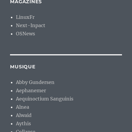
MAGAZINES
LinuxFr
Next-Inpact
OSNews
MUSIQUE
Abby Gundersen
Aephanemer
Aequinoctium Sanguinis
Alnea
Alwaid
Aythis
Collapse