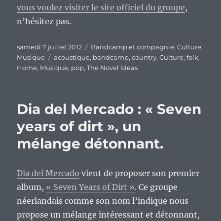
vous voulez visiter le site officiel du groupe
,
n’hésitez pas.
Publié
Catégories
samedi 7 juillet 2012
Bandcamp et compagnie
,
Culture
,
le
Étiquettes
Musique
acoustique
,
bandcamp
,
country
,
Culture
,
folk
,
Home
,
Musique
,
pop
,
The Novel Ideas
Dia del Mercado : « Seven
years of dirt », un
mélange détonnant.
Dia del Mercado
vient de proposer son premier
album,
« Seven Years of Dirt »
. Ce groupe
néerlandais comme son nom l’indique nous
propose un mélange intéressant et détonnant,