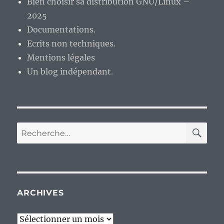
Bien choisir sa distribution GNU/Linux –
2025
Documentations.
Ecrits non techniques.
Mentions légales
Un blog indépendant.
RE
Recherche
pour :
ARCHIVES
Archives