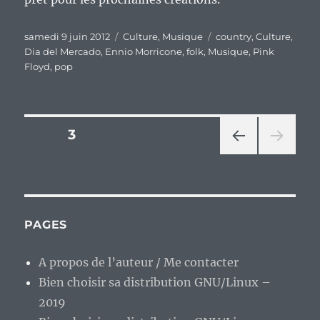
Publié
Catégories
Étiquettes
samedi 9 juin 2012
Culture
,
Musique
country
,
Culture
,
le
Dia del Mercado
,
Ennio Morricone
,
folk
,
Musique
,
Pink
Floyd
,
pop
Pagination
PAGE
3
PAG
des
E
PRÉ
publications
CÉD
ENT
PAGES
E
A propos de l’auteur / Me contacter
Bien choisir sa distribution GNU/Linux –
2019