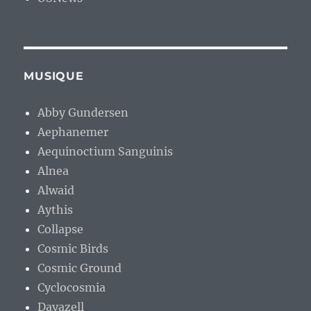
MUSIQUE
Abby Gundersen
Aephanemer
Aequinoctium Sanguinis
Alnea
Alwaid
Aythis
Collapse
Cosmic Birds
Cosmic Ground
Cyclocosmia
Dayazell