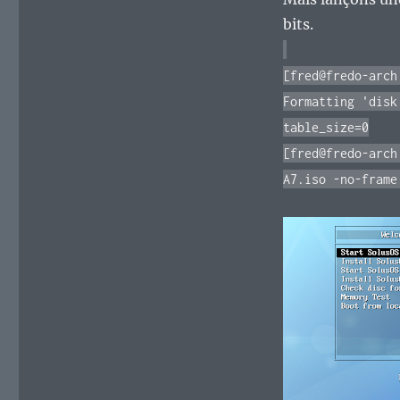
se
faire
bits.
aussi
grosse
[fred@fredo-arch
que
le
Formatting 'disk
Boeuf
table_size=0
?
[fred@fredo-arch
A7.iso -no-frame