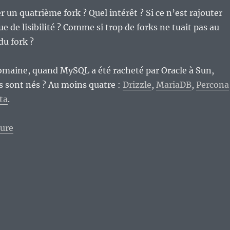
r un quatrième fork ? Quel intérêt ? Si ce n’est rajouter
 de lisibilité ? Comme si trop de forks ne tuait pas au
 du fork ?
omaine, quand MySQL a été racheté par Oracle à Sun,
s sont nés ? Au moins quatre :
Drizzle
,
MariaDB
,
Percona
ta
.
de « Trop de forks tue le fork ? L’exemple de Consort
ture