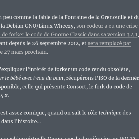
n peu comme la fable de la Fontaine de la Grenouille et d
r la Debian GNU/Linux Wheezy,
son codeur a eu une crise
é de forker le code de Gnome Classic dans sa version 3.4.1
,
ant depuis le 26 septembre 2012, et
sera remplacé par
le 27 mars prochain
.
m’expliquer l’intérêt de forker un code rendu obsolète,
er le bébé avec l’eau du bain
, récupérons l’ISO de la derniè
sponible, celle qui présente Consort, le fork du code de
4.x.
est assez comique, quand on sait le rôle
technique
des
 dans l’histoire…
e machine virtuelle Qemu avec la dernière image ISO 32