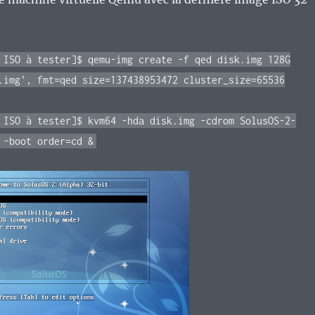
 ISO à tester]$ qemu-img create -f qed disk.img 128G
.img', fmt=qed size=137438953472 cluster_size=65536
 ISO à tester]$ kvm64 -hda disk.img -cdrom SolusOS-2-
 -boot order=cd &