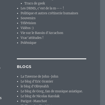
Trucs de geek
Les DRMS, c'est de la m—– !
Politique et autres crétinerie humaines
Souvenirs
Télévision
Vidéos :)
 aussi grosse que le Boeuf ? »
Vie sur le Bassin d'Arcachon
Vrac'attitudes !
Polémique
e
BLOGS
La Taverne de John-John
Le blog d'Eric Granier
le blog d'Olivyeahh
Le blog de Greg, fan de musique asiatique.
Le blog de Nicolas Karolak
s
Parigot-Manchot