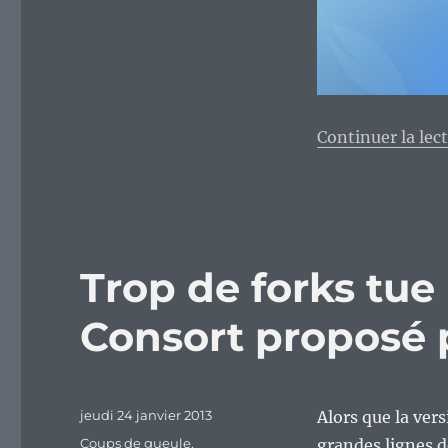
Continuer la lec
Trop de forks tue
Consort proposé 
Publié
jeudi 24 janvier 2013
Alors que la ver
le
Catégories
Coups de gueule
,
grandes lignes d