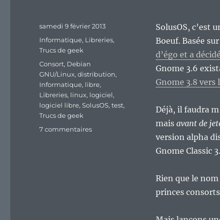
Publié
samedi 9 février 2013
SolusOS, c’est u
le
Catégories
Informatique
,
Libreries
,
Boeuf. Basée su
Trucs de geek
d’égo et a décid
Étiquettes
Consort
,
Debian
Gnome 3.6 exist
GNU/Linux
,
distribution
,
Gnome 3.8 vers 
Informatique
,
libre
,
Libreries
,
linux
,
logiciel
,
logiciel libre
,
SolusOS
,
test
,
Déjà, il faudra 
Trucs de geek
mais
avant de jet
sur
7 commentaires
version alpha di
SolusOS
2
Gnome Classic 3.
alpha7
:
Rien que le nom 
La
Grenouille
princes consorts
qui
veut
Mais lançons un