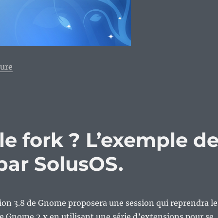
de « SolusOS 2 alpha7 : La Grenouille qui veut se faire
ture
 le fork ? L’exemple d
par SolusOS.
sion 3.8 de Gnome proposera une session qui reprendra le
e Gnome 2.x en utilisant une série d’extensions pour se