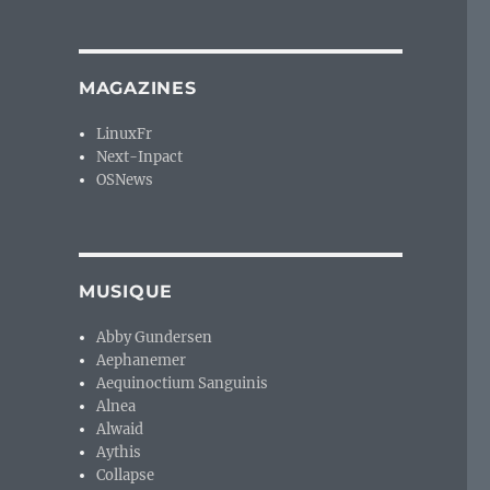
MAGAZINES
LinuxFr
Next-Inpact
OSNews
MUSIQUE
Abby Gundersen
Aephanemer
Aequinoctium Sanguinis
Alnea
Alwaid
Aythis
Collapse