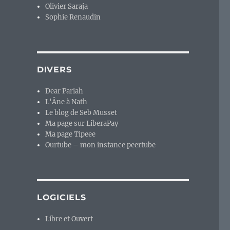
Olivier Saraja
Sophie Renaudin
DIVERS
Dear Pariah
L'Âne à Nath
Le blog de Seb Musset
Ma page sur LiberaPay
 proposé par SolusOS. »
Ma page Tipeee
Ourtube – mon instance peertube
LOGICIELS
Libre et Ouvert