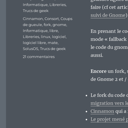
Informatique
,
Libreries
,
faire (cf cet arti
Trucs de geek
suivi de Gnome
)
Étiquettes
Cinnamon
,
Consort
,
Coups
de gueule
,
fork
,
gnome
,
Informatique
,
libre
,
En prenant le co
Libreries
,
linux
,
logiciel
,
mode « fallback
logiciel libre
,
mate
,
le code du gnome
SolusOS
,
Trucs de geek
aussi.
sur
21 commentaires
Trop
de
Encore
un fork, s
forks
de Gnome 2 et / 
tue
le
fork
Le fork du code
?
migration vers l
L’exemple
de
Cinnamon
qui a 
Consort
Le projet mené 
proposé