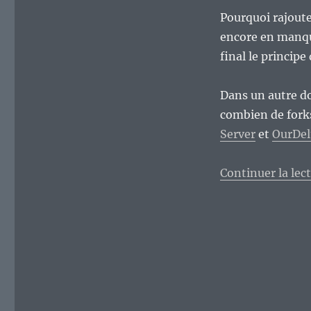
par
SolusOS.
Pourquoi rajoute
encore en manque
final le principe
Dans un autre d
combien de fork
Server
et
OurDel
Continuer la lec