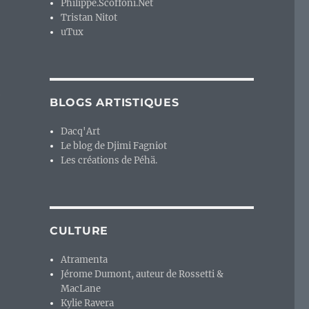
Philippe.Scoffoni.Net
Tristan Nitot
uTux
e
BLOGS ARTISTIQUES
Dacq'Art
Le blog de Djimi Fagniot
Les créations de Péhä.
CULTURE
Atramenta
Jérome Dumont, auteur de Rossetti &
MacLane
Kylie Ravera