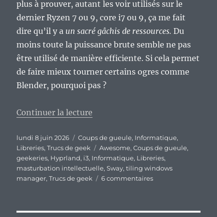
plus à prouver, autant les voir utilisés sur le
dernier Ryzen 7 ou 9, core i7 ou 9, ça me fait
dire qu’il y a
un sacré gâchis de ressources.
Du
moins toute la puissance brute semble ne pas
être utilisé de manière efficiente. Si cela permet
de faire mieux tourner certains ogres comme
Blender, pourquoi pas ?
de « Ah, la mode des tiling wi
Continuer la lecture
Publié
Catégories
lundi 8 juin 2026
Coups de gueule
,
Informatique
,
le
Étiquettes
Libreries
,
Trucs de geek
Awesome
,
Coups de gueule
,
geekeries
,
Hyprland
,
i3
,
Informatique
,
Libreries
,
masturbation intellectuelle
,
Sway
,
tiling windows
sur
manager
,
Trucs de geek
6 commentaires
Ah,
la
mode