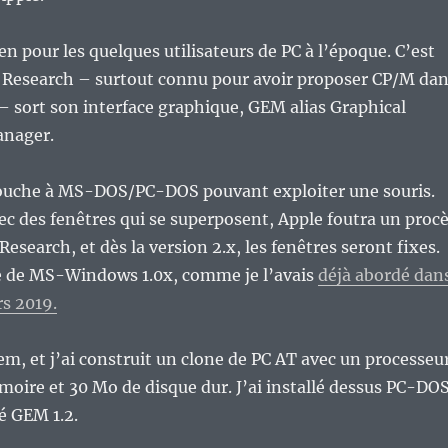
ien pour les quelques utilisateurs de PC à l’époque. C’est
l Research – surtout connu pour avoir proposer CP/M da
– sort son interface graphique, GEM alias Graphical
nager.
couche à MS-DOS/PC-DOS pouvant exploiter une souris.
 des fenêtres qui se superposent, Apple foutra un proc
 Research, et dès la version 2.x, les fenêtres seront fixes.
e de MS-Windows 1.0x, comme je l’avais
déjà abordé dan
rs 2019.
Cem, et j’ai construit un clone de PC AT avec un processeu
oire et 30 Mo de disque dur. J’ai installé dessus PC-DO
té GEM 1.2.