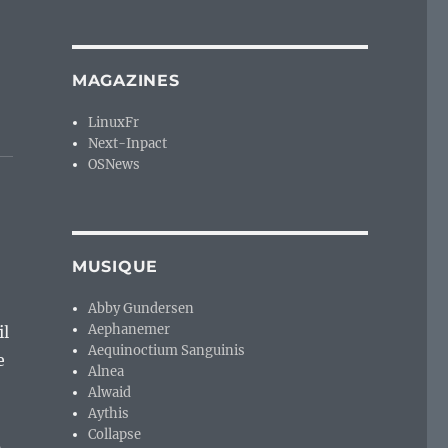
MAGAZINES
LinuxFr
Next-Inpact
OSNews
MUSIQUE
Abby Gundersen
Aephanemer
il
Aequinoctium Sanguinis
e
Alnea
Alwaid
Aythis
Collapse
s