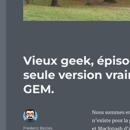
Vieux geek, épisod
seule version vra
GEM.
Nous sommes en 
n’existe pour la
Auteur
Frederic Bezies
et MacIntosh d’