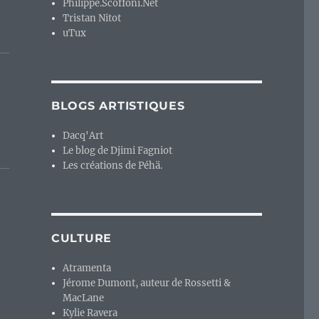
Philippe.Scoffoni.Net
Tristan Nitot
uTux
BLOGS ARTISTIQUES
Dacq'Art
Le blog de Djimi Fagniot
Les créations de Péhä.
CULTURE
Atramenta
Jérome Dumont, auteur de Rossetti &
MacLane
Kylie Ravera