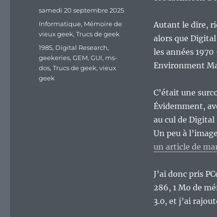
Publié
samedi 20 septembre 2025
le
Catégories
Informatique
,
Mémoire de
Autant le dire, r
vieux geek
,
Trucs de geek
alors que Digita
Étiquettes
1985
,
Digital Research
,
les années 1970 
geekeries
,
GEM
,
GUI
,
ms-
Environment Ma
dos
,
Trucs de geek
,
vieux
geek
C’était une sur
Évidemment, avec
au cul de Digital
Un peu à l’imag
un article de ma
J’ai donc pris P
286, 1 Mo de mém
3.0, et j’ai rajou