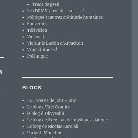
Trucs de geek
Les DRMS, c'est de la m—– !
Politique et autres crétinerie humaines
Souvenirs
Télévision
Vidéos :)
Vie sur le Bassin d'Arcachon
Vrac'attitudes !
Polémique
n
BLOGS
La Taverne de John-John
Le blog d'Eric Granier
le blog d'Olivyeahh
Le blog de Greg, fan de musique asiatique.
Le blog de Nicolas Karolak
Parigot-Manchot