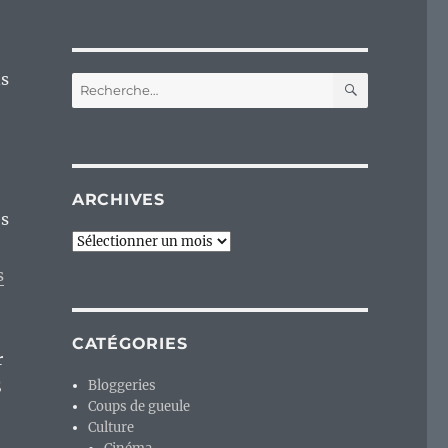
ns
RECHERC
Recherche
pour :
ARCHIVES
ès
Archives
s
CATÉGORIES
r
S
Bloggeries
Coups de gueule
Culture