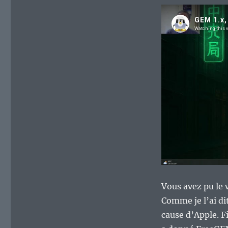
Vous avez pu le 
Comme je l’ai di
cause d’Apple. F