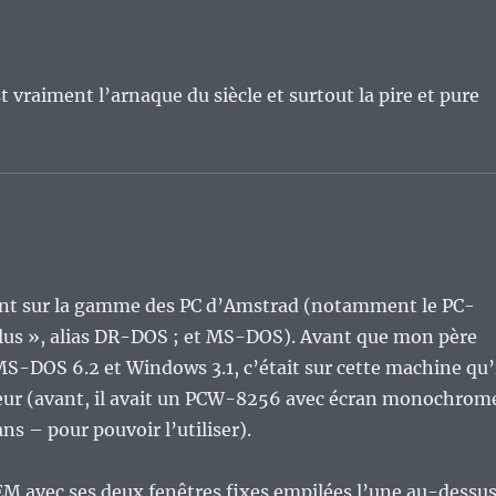
st vraiment l’arnaque du siècle et surtout la pire et pure
ent sur la gamme des PC d’Amstrad (notamment le PC-
lus », alias DR-DOS ; et MS-DOS). Avant que mon père
MS-DOS 6.2 et Windows 3.1, c’était sur cette machine qu’
ateur (avant, il avait un PCW-8256 avec écran monochrom
ns – pour pouvoir l’utiliser).
GEM avec ses deux fenêtres fixes empilées l’une au-dessu