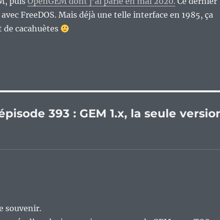
M, puis
OpenGEM dont j’ai parlé en mai 2020.
Ce dernier
 avec FreeDOS. Mais déjà une telle interface en 1985, ça
nt de cacahuètes
épisode 393 : GEM 1.x, la seule versio
e souvenir.