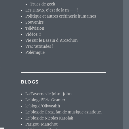
Trucs de geek
Les DRMS, c'est de la m—– !
Politique et autres crétinerie humaines
Souvenirs
Télévision
Vidéos :)
Vie sur le Bassin d'Arcachon
Vrac'attitudes !
Polémique
e
BLOGS
La Taverne de John-John
Le blog d'Eric Granier
le blog d'Olivyeahh
Le blog de Greg, fan de musique asiatique.
Le blog de Nicolas Karolak
Parigot-Manchot