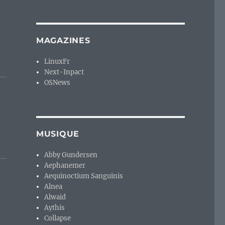
MAGAZINES
LinuxFr
Next-Inpact
OSNews
MUSIQUE
Abby Gundersen
Aephanemer
Aequinoctium Sanguinis
Alnea
Alwaid
Aythis
Collapse