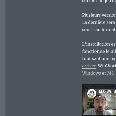
surtout un jeu de
Plusieurs versio
La dernière sera 
souris au format 
L’installation e
fonctionne le m
tout sauf une pa
arriver
. WinWorl
Windows
et
MS