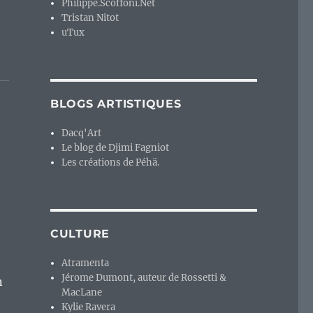
Philippe.Scoffoni.Net
Tristan Nitot
uTux
BLOGS ARTISTIQUES
Dacq'Art
Le blog de Djimi Fagniot
Les créations de Péhä.
CULTURE
Atramenta
Jérome Dumont, auteur de Rossetti &
n
MacLane
Kylie Ravera