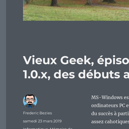
Vieux Geek, épis
1.0.x, des débuts
MS-Windows est 
ordinateurs PC 
Auteur
Frederic Bezies
du succès à part
Publié
samedi 23 mars 2019
assez cahotiques
le
Catégories