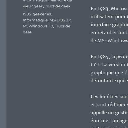
Informatique
,
Mémoire de
vieux geek
,
Trucs de geek
En 1983, Micros
Étiquettes
1985
,
geekeries
,
utilisateur pour
Informatique
,
MS-DOS 3.x
,
interface graphiq
MS-Windows 1.0
,
Trucs de
geek
en retard et met
de MS-Windows
En 1985, la
petit
1.0.1. La version
graphique que l’
déroutante qui e
Les fenêtres son
et sont rédimens
appelle un gesti
énorme : un agen