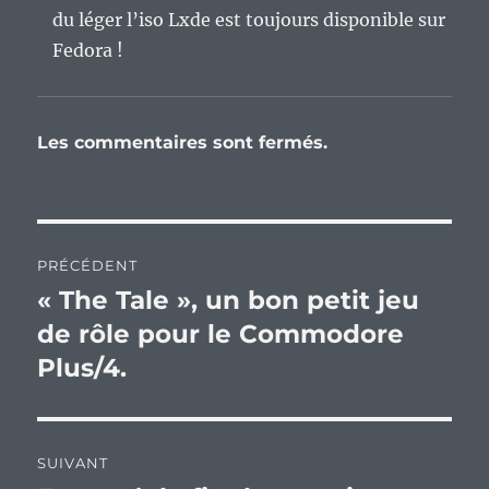
du léger l’iso Lxde est toujours disponible sur
Fedora !
Les commentaires sont fermés.
Navigation
PRÉCÉDENT
de
« The Tale », un bon petit jeu
Publication
précédente :
de rôle pour le Commodore
l’article
Plus/4.
SUIVANT