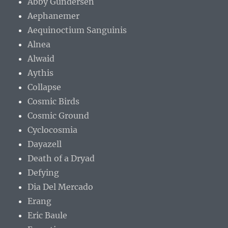
Abby Gundersen
Aephanemer
Aequinoctium Sanguinis
Alnea
Alwaid
Aythis
Collapse
Cosmic Birds
Cosmic Ground
Cyclocosmia
Dayazell
Death of a Dryad
Defying
Dia Del Mercado
Erang
Eric Baule