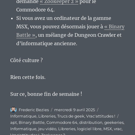
demande
« Zookeeper 2 »
pour le
Commodore 64.
Si vous avez un ordinateur de la gamme
MSX, vous pouvez désormais jouer à
« Binary
Battle »
, un mélange de Dungeon Crawler et
d’informatique ancienne.
Côté culture ?
Rien cette fois.
Sur ce, bonne fin de semaine !
Auteur
Publié
Catégories
Frederic Bezies
mercredi 9 avril 2025
le
Étiquet
Informatique
,
Libreries
,
Trucs de geek
,
Vrac'attitudes !
apt
,
Binary Battle
,
Commodore 64
,
distribution
,
geekeries
,
Informatique
,
jeu vidéo
,
Libreries
,
logiciel libre
,
MSX
,
vrac
,