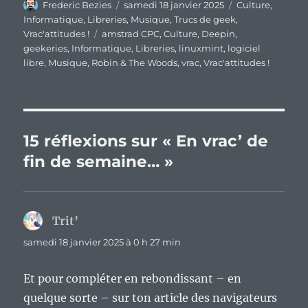
Auteur
Publié
Catégories
Frederic Bezies
samedi 18 janvier 2025
Culture
,
le
Informatique
,
Libreries
,
Musique
,
Trucs de geek
,
Étiquettes
Vrac'attitudes !
amstrad CPC
,
Culture
,
Deepin
,
geekeries
,
Informatique
,
Libreries
,
linuxmint
,
logiciel
libre
,
Musique
,
Robin & The Woods
,
vrac
,
Vrac'attitudes !
15 réflexions sur « En vrac’ de
fin de semaine… »
Trit’
dit :
samedi 18 janvier 2025 à 0 h 27 min
Et pour compléter en rebondissant – en
quelque sorte – sur ton article des navigateurs