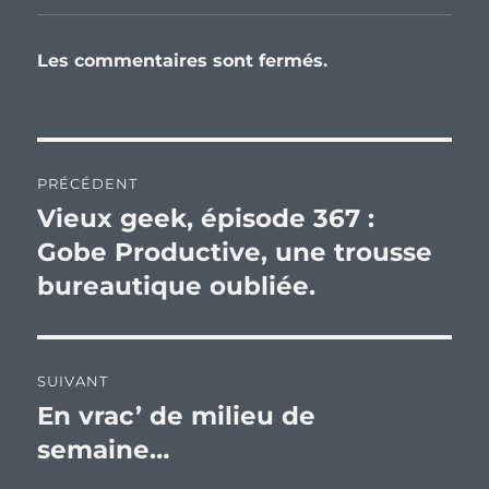
Les commentaires sont fermés.
Navigation
PRÉCÉDENT
de
Vieux geek, épisode 367 :
Publication
précédente :
Gobe Productive, une trousse
l’article
bureautique oubliée.
SUIVANT
En vrac’ de milieu de
Publication
suivante :
semaine…