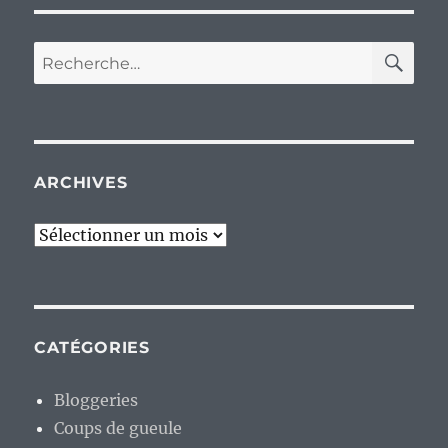
RE
Recherche
pour :
ARCHIVES
Archives
CATÉGORIES
Bloggeries
Coups de gueule