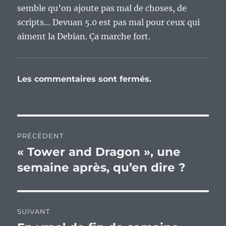
semble qu’on ajoute pas mal de choses, de
scripts… Devuan 5.0 est pas mal pour ceux qui
aiment la Debian. Ça marche fort.
Les commentaires sont fermés.
Navigation
PRÉCÉDENT
de
« Tower and Dragon », une
Publication
précédente :
semaine après, qu’en dire ?
l’article
SUIVANT