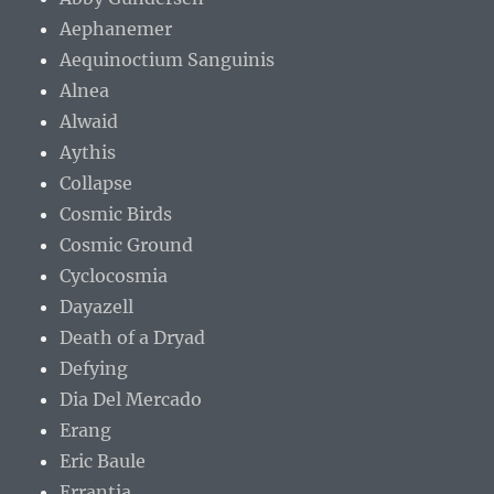
Aephanemer
Aequinoctium Sanguinis
Alnea
Alwaid
Aythis
Collapse
Cosmic Birds
Cosmic Ground
Cyclocosmia
Dayazell
Death of a Dryad
Defying
Dia Del Mercado
Erang
Eric Baule
Errantia