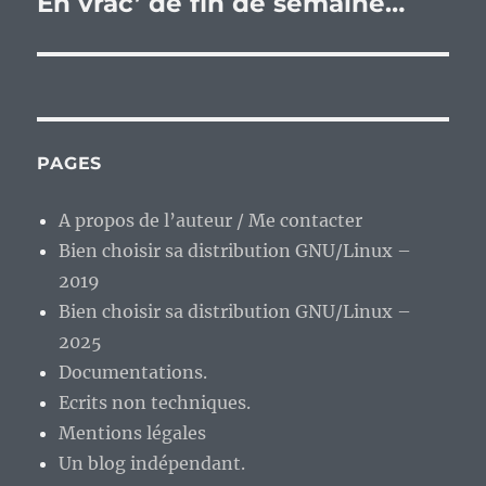
En vrac’ de fin de semaine…
Publication
suivante :
PAGES
A propos de l’auteur / Me contacter
Bien choisir sa distribution GNU/Linux –
2019
Bien choisir sa distribution GNU/Linux –
2025
Documentations.
Ecrits non techniques.
Mentions légales
Un blog indépendant.