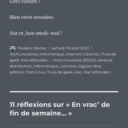
Côté culture ?
Rien cette semaine.
Sur ce, bon week-end !
Auteur
Publié
Catégories
Frederic Bezies
samedi 19 août 2023
le
ArchLinuxeries
,
Informatique
,
Internet
,
Libreries
,
Trucs de
Étiquettes
geek
,
Vrac'attitudes !
ArchLinuxeries
,
BlizOS
,
censure
,
distribution
,
Informatique
,
Libreries
,
logiciel libre
,
pétition
,
Tcet Linux
,
Trucs de geek
,
vrac
,
Vrac'attitudes !
11 réflexions sur « En vrac’ de
fin de semaine… »